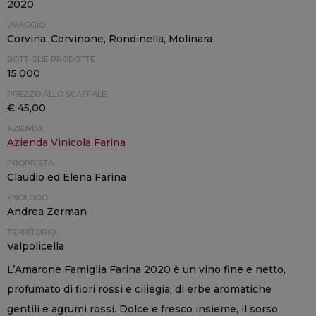
2020
UVAGGIO:
Corvina, Corvinone, Rondinella, Molinara
BOTTIGLIE PRODOTTE:
15.000
PREZZO ALLO SCAFFALE:
€ 45,00
AZIENDA:
Azienda Vinicola Farina
PROPRIETÀ:
Claudio ed Elena Farina
ENOLOGO:
Andrea Zerman
TERRITORIO:
Valpolicella
L’Amarone Famiglia Farina 2020 è un vino fine e netto,
profumato di fiori rossi e ciliegia, di erbe aromatiche
gentili e agrumi rossi. Dolce e fresco insieme, il sorso