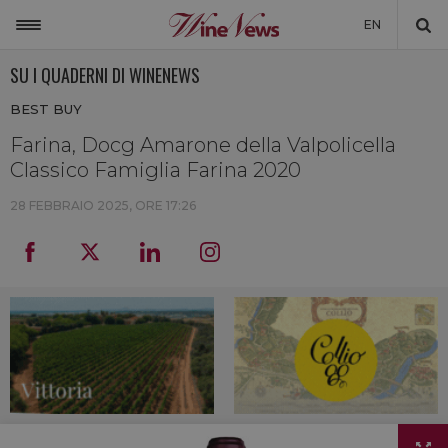
EN
SU I QUADERNI DI WINENEWS
ITALIA
BEST BUY
MONDO
Farina, Docg Amarone della Valpolicella
NON SOLO VINO
Classico Famiglia Farina 2020
NEWSLETTER
28 FEBBRAIO 2025, ORE 17:26
LA CANTINA DI WINENEWS
DICONO DI NOI
WINENEWS TV