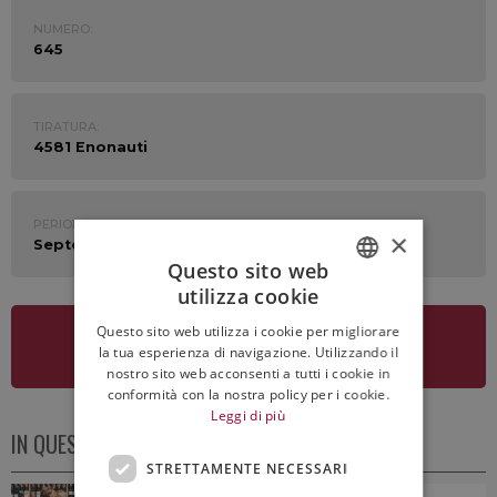
NUMERO:
645
TIRATURA:
4581 Enonauti
PERIODO:
×
September 4th - 8th 2023
Questo sito web
utilizza cookie
ITALIAN
Questo sito web utilizza i cookie per migliorare
ENGLISH
VEDI LA NEWSLETTER
la tua esperienza di navigazione. Utilizzando il
nostro sito web acconsenti a tutti i cookie in
conformità con la nostra policy per i cookie.
Leggi di più
IN QUESTO NUMERO
STRETTAMENTE NECESSARI