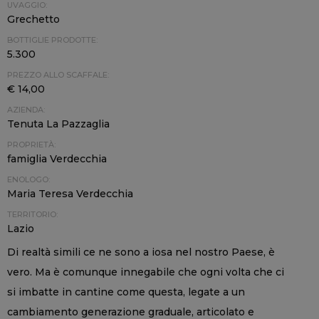
UVAGGIO:
Grechetto
BOTTIGLIE PRODOTTE:
5.300
PREZZO ALLO SCAFFALE:
€ 14,00
AZIENDA:
Tenuta La Pazzaglia
PROPRIETÀ:
famiglia Verdecchia
ENOLOGO:
Maria Teresa Verdecchia
TERRITORIO:
Lazio
Di realtà simili ce ne sono a iosa nel nostro Paese, è
vero. Ma è comunque innegabile che ogni volta che ci
si imbatte in cantine come questa, legate a un
cambiamento generazione graduale, articolato e