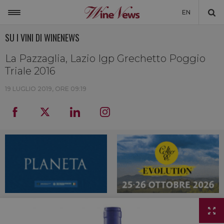
EN
SU I VINI DI WINENEWS
ITALIA
MONDO
La Pazzaglia, Lazio Igp Grechetto Poggio
Triale 2016
NON SOLO VINO
19 LUGLIO 2019, ORE 09:19
NEWSLETTER
LA CANTINA DI WINENEWS
DICONO DI NOI
WINENEWS TV