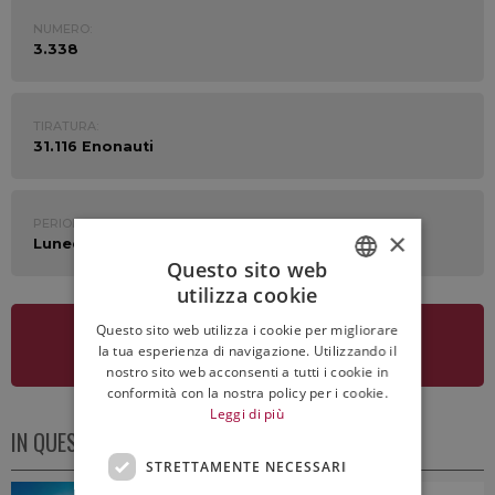
NUMERO:
3.338
TIRATURA:
31.116 Enonauti
PERIODO:
×
Lunedì 24 Gennaio 2022
Questo sito web
utilizza cookie
ITALIAN
Questo sito web utilizza i cookie per migliorare
ENGLISH
VEDI LA NEWSLETTER
la tua esperienza di navigazione. Utilizzando il
nostro sito web acconsenti a tutti i cookie in
conformità con la nostra policy per i cookie.
Leggi di più
IN QUESTO NUMERO
STRETTAMENTE NECESSARI