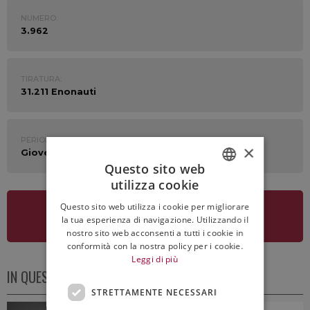
NUMERO:
3.962
TIRATURA:
31.211 Enonauti
PERIODO:
×
Giovedì 16 Maggio 2024
Questo sito web
utilizza cookie
ITALIAN
Questo sito web utilizza i cookie per migliorare
ENGLISH
VEDI LA NEWSLETTER
la tua esperienza di navigazione. Utilizzando il
nostro sito web acconsenti a tutti i cookie in
conformità con la nostra policy per i cookie.
Leggi di più
IN QUESTO NUMERO
STRETTAMENTE NECESSARI