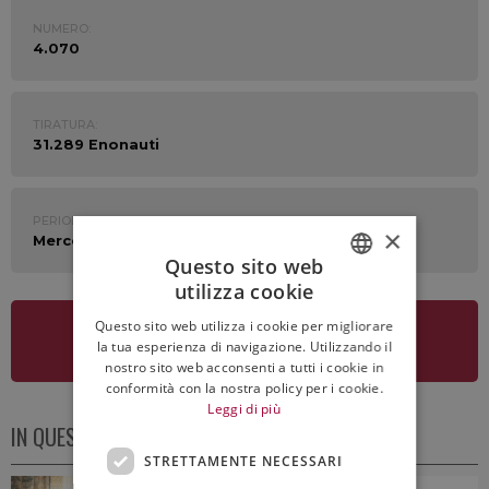
NUMERO:
4.070
TIRATURA:
31.289 Enonauti
PERIODO:
×
Mercoledì 16 Ottobre 2024
Questo sito web
utilizza cookie
ITALIAN
Questo sito web utilizza i cookie per migliorare
ENGLISH
VEDI LA NEWSLETTER
la tua esperienza di navigazione. Utilizzando il
nostro sito web acconsenti a tutti i cookie in
conformità con la nostra policy per i cookie.
Leggi di più
IN QUESTO NUMERO
STRETTAMENTE NECESSARI