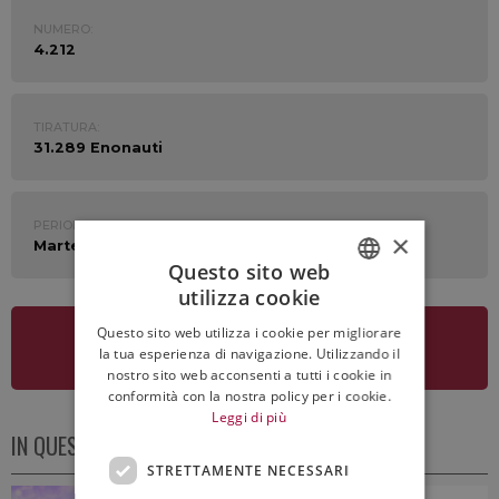
NUMERO:
4.212
TIRATURA:
31.289 Enonauti
PERIODO:
×
Martedì 6 Maggio 2025
Questo sito web
utilizza cookie
ITALIAN
Questo sito web utilizza i cookie per migliorare
ENGLISH
VEDI LA NEWSLETTER
la tua esperienza di navigazione. Utilizzando il
nostro sito web acconsenti a tutti i cookie in
conformità con la nostra policy per i cookie.
Leggi di più
IN QUESTO NUMERO
STRETTAMENTE NECESSARI