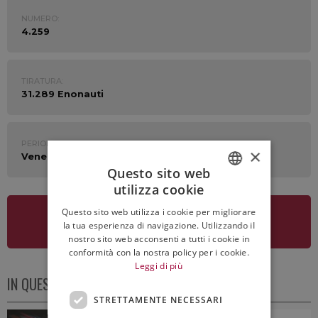
NUMERO:
4.259
TIRATURA:
31.289 Enonauti
PERIODO:
×
Venerdì 11 Luglio 2025
Questo sito web
utilizza cookie
ITALIAN
Questo sito web utilizza i cookie per migliorare
ENGLISH
VEDI LA NEWSLETTER
la tua esperienza di navigazione. Utilizzando il
nostro sito web acconsenti a tutti i cookie in
conformità con la nostra policy per i cookie.
Leggi di più
IN QUESTO NUMERO
STRETTAMENTE NECESSARI