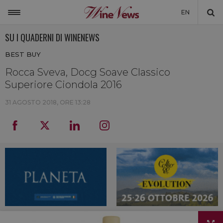
EN
SU I QUADERNI DI WINENEWS
ITALIA
BEST BUY
MONDO
Rocca Sveva, Docg Soave Classico
NON SOLO VINO
Superiore Ciondola 2016
NEWSLETTER
31 AGOSTO 2018, ORE 13:28
LA CANTINA DI WINENEWS
DICONO DI NOI
WINENEWS TV