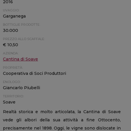
2016
UVAGGIO:
Garganega
BOTTIGLIE PRODOTTE:
30.000
PREZZO ALLO SCAFFALE:
€ 10,50
AZIENDA:
Cantina di Soave
PROPRIETÀ:
Cooperativa di Soci Produttori
ENOLOGO:
Giancarlo Piubelli
TERRITORIO:
Soave
Realtà storica e molto articolata, la Cantina di Soave
vede gli albori della sua attività a fine Ottocento,
precisamente nel 1898. Oggi, le vigne sono dislocate in