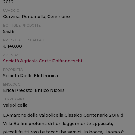
2016
UVAGGIO:
Corvina, Rondinella, Corvinone
BOTTIGLIE PRODOTTE:
5.636
PREZZO ALLO SCAFFALE:
€ 140,00
AZIENDA:
Società Agricola Corte Polfranceschi
PROPRIETÀ:
Società Riello Elettronica
ENOLOGO:
Erica Preosto, Enrico Nicolis
TERRITORIO:
Valpolicella
L’Amarone della Valpolicella Classico Centenarie 2016 di
Villa Bellini profuma di fiori leggermente appassiti,
piccoli frutti rossi e tocchi balsamici. In bocca, il sorso è