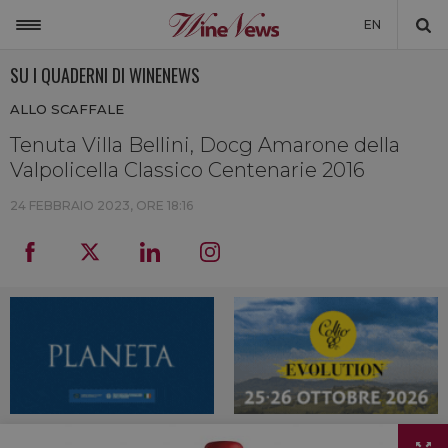
EN
SU I QUADERNI DI WINENEWS
ITALIA
ALLO SCAFFALE
MONDO
Tenuta Villa Bellini, Docg Amarone della
NON SOLO VINO
Valpolicella Classico Centenarie 2016
NEWSLETTER
24 FEBBRAIO 2023, ORE 18:16
LA CANTINA DI WINENEWS
DICONO DI NOI
WINENEWS TV