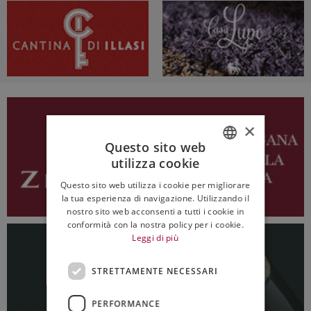
×
Questo sito web
utilizza cookie
ITALIAN
Questo sito web utilizza i cookie per migliorare
ENGLISH
la tua esperienza di navigazione. Utilizzando il
nostro sito web acconsenti a tutti i cookie in
conformità con la nostra policy per i cookie.
Leggi di più
STRETTAMENTE NECESSARI
PERFORMANCE