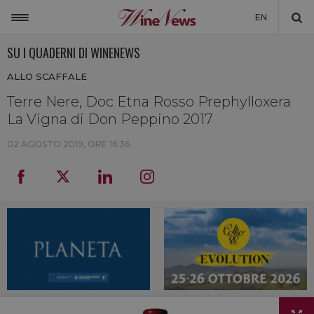
EN
SU I QUADERNI DI WINENEWS
ITALIA
ALLO SCAFFALE
MONDO
Terre Nere, Doc Etna Rosso Prephylloxera
NON SOLO VINO
La Vigna di Don Peppino 2017
NEWSLETTER
02 AGOSTO 2019, ORE 16:36
LA CANTINA DI WINENEWS
DICONO DI NOI
WINENEWS TV