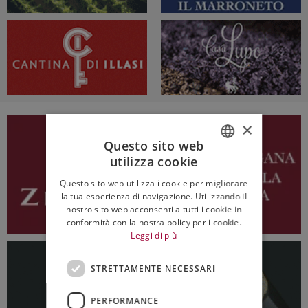
×
Questo sito web
utilizza cookie
ITALIAN
Questo sito web utilizza i cookie per migliorare
ENGLISH
la tua esperienza di navigazione. Utilizzando il
nostro sito web acconsenti a tutti i cookie in
conformità con la nostra policy per i cookie.
Leggi di più
STRETTAMENTE NECESSARI
PERFORMANCE