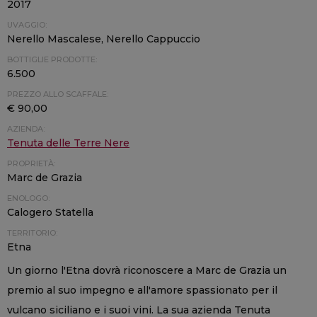
2017
UVAGGIO:
Nerello Mascalese, Nerello Cappuccio
BOTTIGLIE PRODOTTE:
6.500
PREZZO ALLO SCAFFALE:
€ 90,00
AZIENDA:
Tenuta delle Terre Nere
PROPRIETÀ:
Marc de Grazia
ENOLOGO:
Calogero Statella
TERRITORIO:
Etna
Un giorno l'Etna dovrà riconoscere a Marc de Grazia un
premio al suo impegno e all'amore spassionato per il
vulcano siciliano e i suoi vini. La sua azienda Tenuta