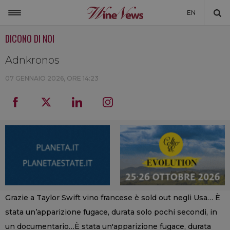
EN
DICONO DI NOI
ITALIA
MONDO
Adnkronos
NON SOLO VINO
07 GENNAIO 2026, ORE 14:23
NEWSLETTER
LA CANTINA DI WINENEWS
DICONO DI NOI
WINENEWS TV
Grazie a Taylor Swift vino francese è sold out negli Usa… È
stata un’apparizione fugace, durata solo pochi secondi, in
un documentario…È stata un'apparizione fugace, durata