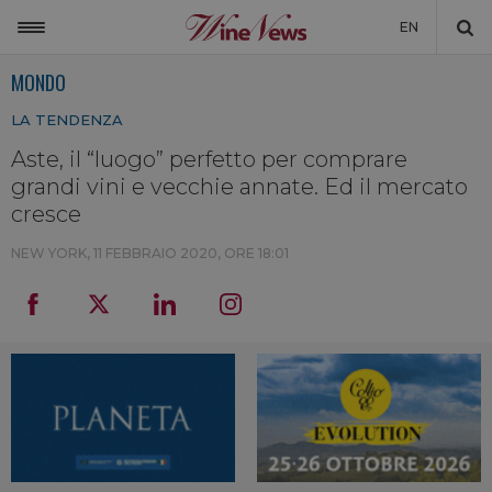
EN
MONDO
ITALIA
LA TENDENZA
MONDO
Aste, il “luogo” perfetto per comprare
NON SOLO VINO
grandi vini e vecchie annate. Ed il mercato
NEWSLETTER
cresce
LA CANTINA DI WINENEWS
NEW YORK,
11 FEBBRAIO 2020, ORE 18:01
DICONO DI NOI
WINENEWS TV