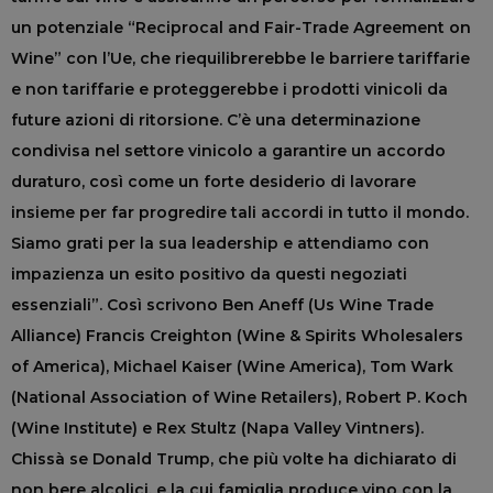
un potenziale “Reciprocal and Fair-Trade Agreement on
Wine” con l’Ue, che riequilibrerebbe le barriere tariffarie
e non tariffarie e proteggerebbe i prodotti vinicoli da
future azioni di ritorsione. C’è una determinazione
condivisa nel settore vinicolo a garantire un accordo
duraturo, così come un forte desiderio di lavorare
insieme per far progredire tali accordi in tutto il mondo.
Siamo grati per la sua leadership e attendiamo con
impazienza un esito positivo da questi negoziati
essenziali”. Così scrivono Ben Aneff (Us Wine Trade
Alliance) Francis Creighton (Wine & Spirits Wholesalers
of America), Michael Kaiser (Wine America), Tom Wark
(National Association of Wine Retailers), Robert P. Koch
(Wine Institute) e Rex Stultz (Napa Valley Vintners).
Chissà se Donald Trump, che più volte ha dichiarato di
non bere alcolici, e la cui famiglia produce vino con la