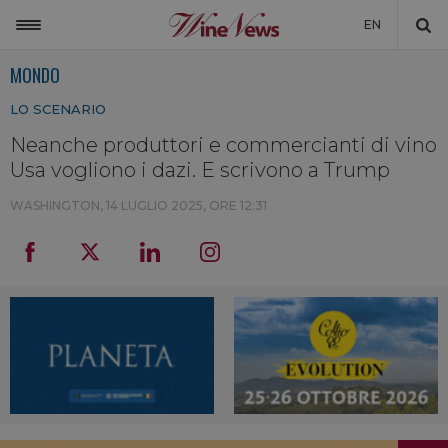
EN
MONDO
ITALIA
LO SCENARIO
MONDO
Neanche produttori e commercianti di vino
NON SOLO VINO
Usa vogliono i dazi. E scrivono a Trump
NEWSLETTER
WASHINGTON,
14 LUGLIO 2025, ORE 12:31
LA CANTINA DI WINENEWS
DICONO DI NOI
WINENEWS TV