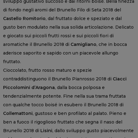
sviluppo gustativo succoso e dai ritorni boisé. Bella finezza
di fondo negli aromi del Brunello Filo di Seta 2018 del
Castello Romitorio
, dal fruttato dolce e speziato e dal
gusto ben modulato nella sua solida articolazione. Delicato
e giocato sui piccoli frutti rossi e sui piccoli fiori di
aromatiche il Brunello 2018 di
Camigliano
, che in bocca
aderisce saporito e sapido con un piacevole allungo
fruttato.
Cioccolato, frutto rosso maturo e spezie
contraddistinguono il Brunello Pianrosso 2018 di
Ciacci
Piccolomini d’Aragona
, dalla bocca polposa e
tendenzialmente potente. Fine nella sua trama fruttata
con qualche tocco boisé in esubero il Brunello 2018 di
Collemattoni
, gustoso e ben profilato al palato. Pieno e
ben a fuoco il rigoglioso fruttato che segna il naso del
Brunello 2018 di
Lisini
, dallo sviluppo gusto piacevolmente