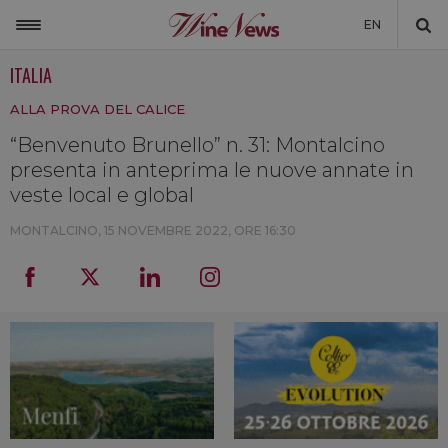
EN
ITALIA
ITALIA
ALLA PROVA DEL CALICE
MONDO
“Benvenuto Brunello” n. 31: Montalcino
NON SOLO VINO
presenta in anteprima le nuove annate in
NEWSLETTER
veste local e global
LA CANTINA DI WINENEWS
MONTALCINO,
15 NOVEMBRE 2022, ORE 16:30
DICONO DI NOI
WINENEWS TV