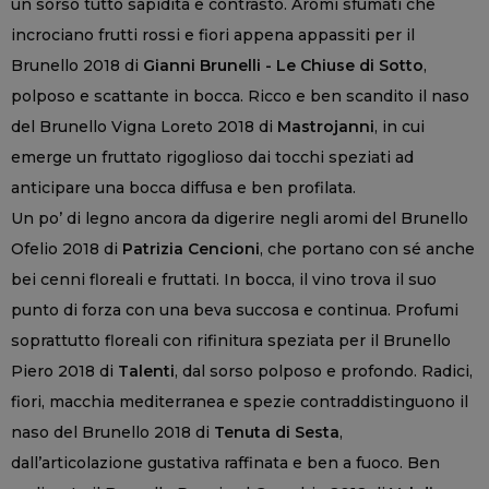
un sorso tutto sapidità e contrasto. Aromi sfumati che
incrociano frutti rossi e fiori appena appassiti per il
Brunello 2018 di
Gianni Brunelli - Le Chiuse di Sotto
,
polposo e scattante in bocca. Ricco e ben scandito il naso
del Brunello Vigna Loreto 2018 di
Mastrojanni
, in cui
emerge un fruttato rigoglioso dai tocchi speziati ad
anticipare una bocca diffusa e ben profilata.
Un po’ di legno ancora da digerire negli aromi del Brunello
Ofelio 2018 di
Patrizia Cencioni
, che portano con sé anche
bei cenni floreali e fruttati. In bocca, il vino trova il suo
punto di forza con una beva succosa e continua. Profumi
soprattutto floreali con rifinitura speziata per il Brunello
Piero 2018 di
Talenti
, dal sorso polposo e profondo. Radici,
fiori, macchia mediterranea e spezie contraddistinguono il
naso del Brunello 2018 di
Tenuta di Sesta
,
dall’articolazione gustativa raffinata e ben a fuoco. Ben