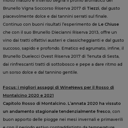
molto maturo e intenso segna il profilo aromatico del
Brunello Vigna Soccorso Riserva 2017 di
Tiezzi
, dal gusto
piacevolmente dolce e dai tannini serrati sul finale.
Continuo con buoni risultati l’esperimento de
Le Chiuse
che con il suo Brunello Diecianni Riserva 2013, offre un
vino dai tratti olfattivi austeri e classicheggianti e dal gusto
succoso, sapido e profondo. Ematico ed agrumato, infine, il
Brunello Duelecci Ovest Riserva 2017 di Tenuta di Sesta,
dai rinfrescanti tratti di sottobosco e pepe a dare ritmo ad
un sorso dolce e dal tannino gentile.
Focus: i migliori assaggi di WineNews per il Rosso di
Montalcino 2020 e 2021
Capitolo Rosso di Montalcino. L’annata 2020 ha vissuto
un andamento stagionale tendenzialmente fresco
, con
buon apporto delle piogge nei mesi invernali e primaverili
e con il periodo estivo contraddistinto da temperature