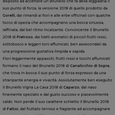
disposto ad accettare un Brunello che fa della leggiadria il
suo punto di forza, la versione 2018 di quello prodotto da
Gorelli
, dai rimandi ai fiori e alle erbe officinali con qualche
tocco di spezia che accompagnano una bocca sinuosa,
raffinata, dal bel ritmo incalzante. Convincente il Brunello
2018 di
Pietroso
, dai tratti aromatici di piccoli frutti rossi,
sottobosco e leggeri toni affumicati, ben assecondati da
una progressione gustativa limpida e sapida.
Fiori leggermente appassiti, frutti rossi e tocchi affumicati
formano il naso del Brunello 2018 di
Canalicchio di Sopra
,
che trova in bocca il suo punto di forza espresso da una
straripante energia e vivacità. Assolutamente ben eseguito
il Brunello Vigna La Casa 2018 di
Caparzo
, dal naso
finemente speziato e dal gusto succoso e piacevolmente
caldo. Non perde il suo carattere schietto il Brunello 2018
di
Fattoi
, dal fruttato terroso e fragrante ad accompagnare