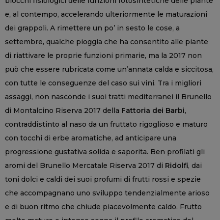
blocchi fisiologici delle funzioni fotosintetiche delle piante
e, al contempo, accelerando ulteriormente le maturazioni
dei grappoli. A rimettere un po’ in sesto le cose, a
settembre, qualche pioggia che ha consentito alle piante
di riattivare le proprie funzioni primarie, ma la 2017 non
può che essere rubricata come un’annata calda e siccitosa,
con tutte le conseguenze del caso sui vini. Tra i migliori
assaggi, non nasconde i suoi tratti mediterranei il Brunello
di Montalcino Riserva 2017 della
Fattoria dei Barbi
,
contraddistinto al naso da un fruttato rigoglioso e maturo
con tocchi di erbe aromatiche, ad anticipare una
progressione gustativa solida e saporita. Ben profilati gli
aromi del Brunello Mercatale Riserva 2017 di
Ridolfi
, dai
toni dolci e caldi dei suoi profumi di frutti rossi e spezie
che accompagnano uno sviluppo tendenzialmente arioso
e di buon ritmo che chiude piacevolmente caldo. Frutto