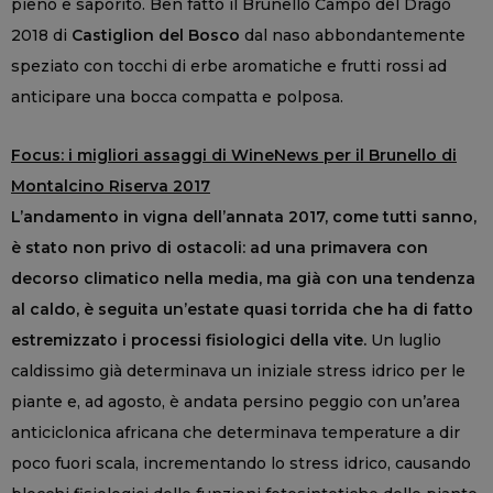
pieno e saporito. Ben fatto il Brunello Campo del Drago
2018 di
Castiglion del Bosco
dal naso abbondantemente
speziato con tocchi di erbe aromatiche e frutti rossi ad
anticipare una bocca compatta e polposa.
Focus: i migliori assaggi di WineNews per il Brunello di
Montalcino Riserva 2017
L’andamento in vigna dell’annata 2017, come tutti sanno,
è stato non privo di ostacoli: ad una primavera con
decorso climatico nella media, ma già con una tendenza
al caldo, è seguita un’estate quasi torrida che ha di fatto
estremizzato i processi fisiologici della vite.
Un luglio
caldissimo già determinava un iniziale stress idrico per le
piante e, ad agosto, è andata persino peggio con un’area
anticiclonica africana che determinava temperature a dir
poco fuori scala, incrementando lo stress idrico, causando