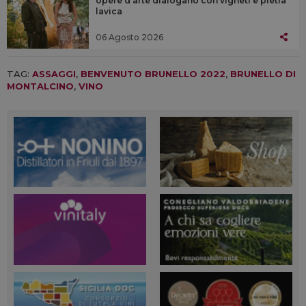
opere d’arte dialogano con vigneti e pietra
lavica
06 Agosto 2026
TAG:
ASSAGGI
,
BENVENUTO BRUNELLO 2022
,
BRUNELLO DI
MONTALCINO
,
VINO