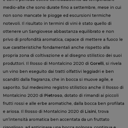
medio-alte che sono durate fino a settembre, mese in cui
non sono mancate le piogge ed escursioni termiche
notevoli. Il risultato in termini di vini è stato quello di
ottenere un Sangiovese abbastanza equilibrato e non
privo di profondità aromatica, capace di mettere a fuoco le
sue caratteristiche fondamentali anche rispetto alla
propria zona di coltivazione e al disegno stilistico dei suoi
produttori. Il Rosso di Montalcino 2020 di
Gorelli
, si rivela
un vino ben eseguito dai tratti olfattivi leggiadri e ben
scanditi dalla fragranza, che in bocca si muove agile, e
saporito. Sul medesimo registro stilistico anche il Rosso di
Montalcino 2020 di
Pietroso
, dotato di rimandi ai piccoli
frutti rossi e alle erbe aromatiche, dalla bocca ben profilata
e ariosa. Il Rosso di Montalcino 2020 di
Lisini
, trova
un’intensità aromatica ben accentata da un fruttato
rigoglioso, ad anticipare una bocca polposa, continua e