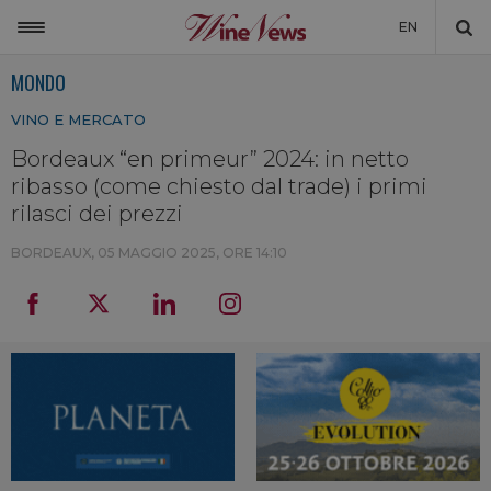
EN
MONDO
ITALIA
VINO E MERCATO
MONDO
Bordeaux “en primeur” 2024: in netto
NON SOLO VINO
ribasso (come chiesto dal trade) i primi
NEWSLETTER
rilasci dei prezzi
LA CANTINA DI WINENEWS
BORDEAUX,
05 MAGGIO 2025, ORE 14:10
DICONO DI NOI
WINENEWS TV