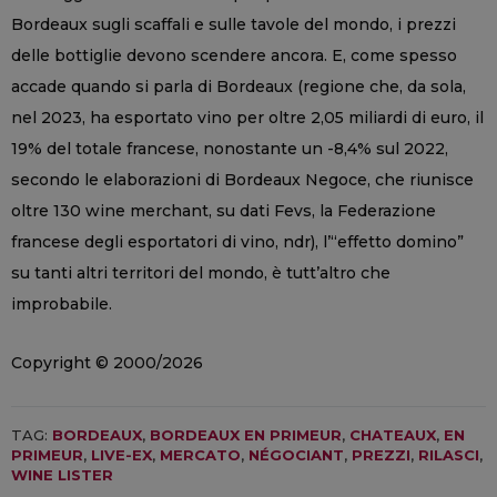
Bordeaux sugli scaffali e sulle tavole del mondo, i prezzi
delle bottiglie devono scendere ancora. E, come spesso
accade quando si parla di Bordeaux (regione che, da sola,
nel 2023, ha esportato vino per oltre 2,05 miliardi di euro, il
19% del totale francese, nonostante un -8,4% sul 2022,
secondo le elaborazioni di Bordeaux Negoce, che riunisce
oltre 130 wine merchant, su dati Fevs, la Federazione
francese degli esportatori di vino, ndr), l’“effetto domino”
su tanti altri territori del mondo, è tutt’altro che
improbabile.
Copyright © 2000/2026
TAG:
BORDEAUX
,
BORDEAUX EN PRIMEUR
,
CHATEAUX
,
EN
PRIMEUR
,
LIVE-EX
,
MERCATO
,
NÉGOCIANT
,
PREZZI
,
RILASCI
,
WINE LISTER