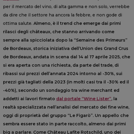
per il mercato del vino, di alta gamma e non solo, verrebbe
da dire che il settore ha ancora la febbre, e non gode di
ottima salute.
Almeno, è il trend che emerge dai primi
rilasci degli
châteaux
, che stanno arrivando come
sempre alla spicciolata dopo la “Semaine des Primeurs”
de Bordeaux, storica iniziativa dell’Union des Grand Crus
de Bordeaux, andata in scena dal 14 al 17 aprile 2025, che
si era aperta con una richiesta, da parte del trade, di
ribassi sui prezzi dell’annata 2024 intorno al -30%, sui
prezzi già tagliati della 2023 (in molti casi tra il -30% ed il
-40%), secondo un sondaggio tra wine merchant ed
addetti ai lavori firmato
dal portale “Wine Lister”
, la
realtà specializzata nell’analisi del mercato dei fine wine,
oggi di proprietà del gruppo “Le Figarò”. Un appello che
sembra essere stato in parte raccolto, almeno dai primi
big a parlare. Come Ch
â
teau Lafite Rotschild, uno dei