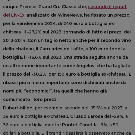
cinque Premier Grand Cru Classé che,
secondo il report
del Liv-Ex
, analizzato da WineNews, ha fissato un prezzo,
per la vendemmia 2024, di 240 euro a bottiglia ex-
château
, il -27,2% sul 2023, tornando di fatto ai prezzi del
2013-2014. Con un taglio netto anche per il secondo vino
dello château, il Carruades de Lafite, a 100 euro tondi a
bottiglia, il -16,6% sul 2023. Una strada seguita anche da
un altro nome importante come Angelus, che ha tagliato
il prezzo del -30,2%, per 150 euro a bottiglia ex-
château
. E
ribassi più o meno importanti sono dichiarati anche da
nomi più “economici”, tra quelli che hanno già
comunicato i loro prezzi.
Duhart-Milon
, per esempio, scende del -15,5% sul 2023, a
38 euro a bottiglia ex-château,
Gruaud Larose
del -28%, a
36 euro a bottiglia, mentre
Pontet-Canet
fa -9%, a 50
dollari a bottiglia. E il trend ribassista è osservato anche da