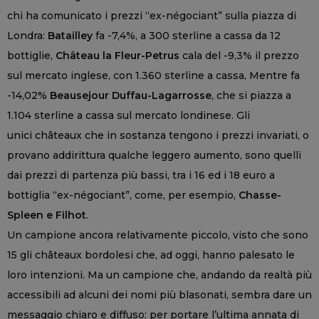
chi ha comunicato i prezzi “ex-négociant” sulla piazza di
Londra:
Batailley
fa -7,4%, a 300 sterline a cassa da 12
bottiglie,
Ch
â
teau la Fleur-Petrus
cala del -9,3% il prezzo
sul mercato inglese, con 1.360 sterline a cassa, Mentre fa
-14,02%
Beausejour Duffau-Lagarrosse
, che si piazza a
1.104 sterline a cassa sul mercato londinese. Gli
unici châteaux che in sostanza tengono i prezzi invariati, o
provano addirittura qualche leggero aumento, sono quelli
dai prezzi di partenza più bassi, tra i 16 ed i 18 euro a
bottiglia “ex-négociant”, come, per esempio,
Chasse-
Spleen e Filhot
.
Un campione ancora relativamente piccolo, visto che sono
15 gli châteaux bordolesi che, ad oggi, hanno palesato le
loro intenzioni. Ma un campione che, andando da realtà più
accessibili ad alcuni dei nomi più blasonati, sembra dare un
messaggio chiaro e diffuso: per portare l’ultima annata di