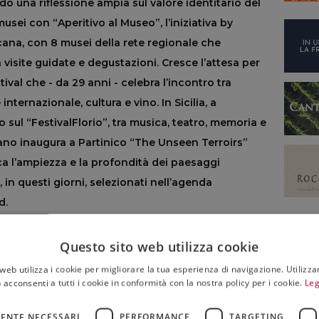
o una riflessione ampia sul valore identitario del
musei con “Aperitivo al Museo”, l’iniziativa by
na, con 8 musei della rete regionale che
a visite guidate e degustazioni. Cresce l’attesa per
tival che - da 29 anni - celebra l’incontro tra
nternazionale, cultura e vino. In Sicilia, a
o sul “FestivalFlorio”, tra musica, teatro, memoria e
ano inaugura a Partinico “The Unseen Terroirs”
ca l’ampiezza e la profondità dei paesaggi
ti, in questi giorni, selezionati nell’agenda
d.
e Vitovska” a “Russiz Superiore Night”
Questo sito web utilizza cookie
na (Trieste), il 26 e 27 giugno va in scena l’edizione
web utilizza i cookie per migliorare la tua esperienza di navigazione. Utilizza
, uno degli appuntamenti più significativi dedicati
 acconsenti a tutti i cookie in conformità con la nostra policy per i cookie.
Leg
del territorio carsico: 35 cantine locali, oltre 50
ENTE NECESSARI
PERFORMANCE
TARGETING