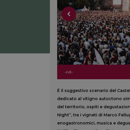
-nd-
-nd-
É il suggestivo scenario del Caste
dedicato al vitigno autoctono sim
del territorio, ospiti e degustazio
Night”, tra i vigneti di Marco Fell
enogastronomici, musica e degustaz