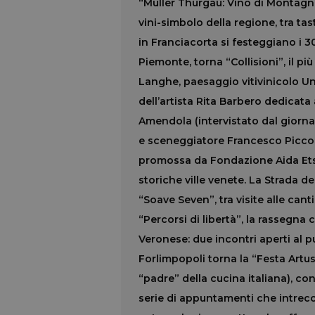
“Müller Thurgau: Vino di Montagn
vini-simbolo della regione, tra ta
in Franciacorta si festeggiano i 3
Piemonte, torna “Collisioni”, il p
Langhe, paesaggio vitivinicolo Un
dell’artista Rita Barbero dedicata
Amendola (intervistato dal giornal
e sceneggiatore Francesco Piccolo)
promossa da Fondazione Aida Ets c
storiche ville venete. La Strada 
“Soave Seven”, tra visite alle can
“Percorsi di libertà”, la rassegna 
Veronese: due incontri aperti al p
Forlimpopoli torna la “Festa Artus
“padre” della cucina italiana), c
serie di appuntamenti che intreccia