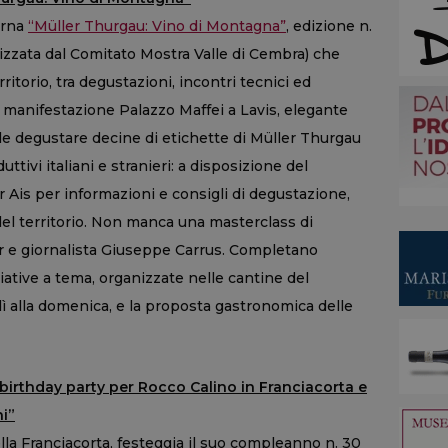
torna
“Müller Thurgau: Vino di Montagna”
, edizione n.
izzata dal Comitato Mostra Valle di Cembra) che
ritorio, tra degustazioni, incontri tecnici ed
 manifestazione Palazzo Maffei a Lavis, elegante
ile degustare decine di etichette di Müller Thurgau
uttivi italiani e stranieri: a disposizione del
 Ais per informazioni e consigli di degustazione,
del territorio. Non manca una masterclass di
 e giornalista Giuseppe Carrus. Completano
ziative a tema, organizzate nelle cantine del
dì alla domenica, e la proposta gastronomica delle
birthday party per Rocco Calino in Franciacorta e
ni”
ella Franciacorta, festeggia il suo compleanno n. 30