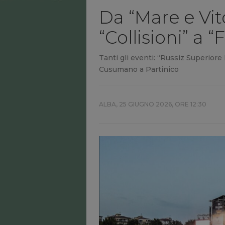
Da “Mare e Vit
“Collisioni” a “
Tanti gli eventi: “Russiz Superiore
Cusumano a Partinico
ALBA,
25 GIUGNO 2026, ORE 12:30