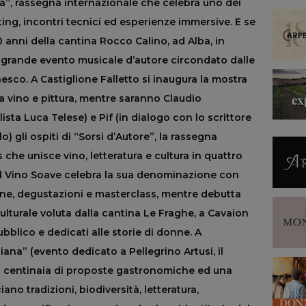
a”, rassegna internazionale che celebra uno dei
sting, incontri tecnici ed esperienze immersive. E se
0 anni della cantina Rocco Calino, ad Alba, in
iù grande evento musicale d’autore circondato dalle
esco. A Castiglione Falletto si inaugura la mostra
 a vino e pittura, mentre saranno Claudio
ista Luca Telese) e Pif (in dialogo con lo scrittore
 gli ospiti di “Sorsi d’Autore”, la rassegna
he unisce vino, letteratura e cultura in quattro
del Vino Soave celebra la sua denominazione con
tine, degustazioni e masterclass, mentre debutta
culturale voluta dalla cantina Le Fraghe, a Cavaion
ubblico e dedicati alle storie di donne. A
iana” (evento dedicato a Pellegrino Artusi, il
on centinaia di proposte gastronomiche ed una
no tradizioni, biodiversità, letteratura,