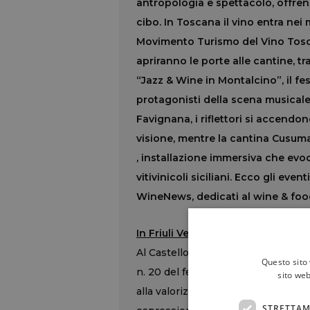
antropologia e spettacolo, offrend
cibo. In Toscana il vino entra nei 
Movimento Turismo del Vino Tosca
apriranno le porte alle cantine, tr
“Jazz & Wine in Montalcino”, il fes
protagonisti della scena musicale i
Favignana, i riflettori si accendon
visione, mentre la cantina Cusum
, installazione immersiva che evo
vitivinicoli siciliani. Ecco gli even
WineNews, dedicati al wine & foo
In Friuli Venezia Giulia, da “Mare 
Al Castello di Duino, a Duino Aurisi
Questo sito 
n. 20 del festival
“Mare e Vitovska”
sito web
alla valorizzazione della Vitovska e 
STRETTAM