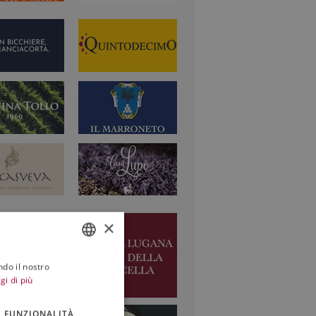
×
ndo il nostro
ITALIAN
gi di più
ENGLISH
FUNZIONALITÀ