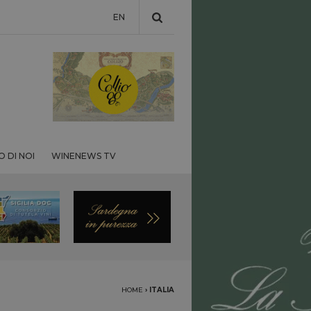
EN
 DI NOI
WINENEWS TV
HOME
›
ITALIA