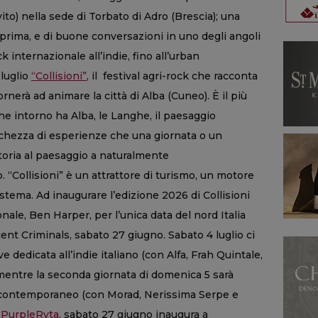
ito) nella sede di Torbato di Adro (Brescia); una
teprima, e di buone conversazioni in uno degli angoli
ck internazionale all’indie, fino all’urban
luglio
“Collisioni”
, il festival agri-rock che racconta
rnerà ad animare la città di Alba (Cuneo). È il più
e intorno ha Alba, le Langhe, il paesaggio
icchezza di esperienze che una giornata o un
storia al paesaggio a naturalmente
“Collisioni” è un attrattore di turismo, un motore
istema. Ad inaugurare l’edizione 2026 di Collisioni
nale, Ben Harper, per l’unica data del nord Italia
nt Criminals, sabato 27 giugno. Sabato 4 luglio ci
e dedicata all’indie italiano (con Alfa, Frah Quintale,
mentre la seconda giornata di domenica 5 sarà
 contemporaneo (con Morad, Nerissima Serpe e
e
PurpleRyta
, sabato 27 giugno inaugura a