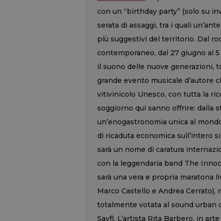
con un “birthday party” (solo su inv
serata di assaggi, tra i quali un’an
più suggestivi del territorio. Dal ro
contemporaneo, dal 27 giugno al 5 
il suono delle nuove generazioni, to
grande evento musicale d’autore ch
vitivinicolo Unesco, con tutta la r
soggiorno qui sanno offrire: dalla 
un’enogastronomia unica al mondo. 
di ricaduta economica sull’intero s
sarà un nome di caratura internazio
con la leggendaria band The Innoce
sarà una vera e propria maratona liv
Marco Castello e Andrea Cerrato), 
totalmente votata al sound urban
Sayf). L’artista Rita Barbero, in art