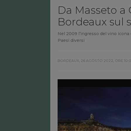
Da Masseto a O
Bordeaux sul s
Nel 2009 l’ingresso del vino icona 
Paesi diversi
BORDEAUX,
26 AGOSTO 2022, ORE 10: