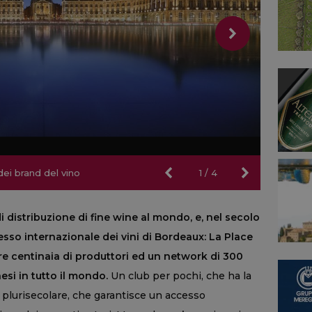
dei brand del vino
dei brand del vino
1
/
4
di distribuzione di fine wine al mondo, e, nel secolo
esso internazionale dei vini di Bordeaux: La Place
e centinaia di produttori ed un network di 300
si in tutto il mondo.
Un club per pochi, che ha la
plurisecolare, che garantisce un accesso