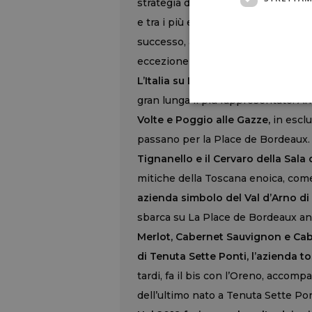
strategia di Giovanni Geddes da Fili
e tra i più esperti manager nel mo
successo, anche grazie a La Place, 
eccezione di Italia, Usa e Canada.
L’Italia su La Place, però, non è s
gran lunga il più rappresentato. 
Volte e Poggio alle Gazze,
in esclu
passano per la Place de Bordeaux
Tignanello e il Cervaro della Sala 
mitiche della Toscana enoica, come
azienda simbolo del Val d’Arno di 
sbarca su La Place de Bordeaux a
Merlot, Cabernet Sauvignon e Cab
di Tenuta Sette Ponti, l’azienda t
tardi, fa il bis con l’Oreno, accomp
dell’ultimo nato a Tenuta Sette Pont