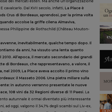
igiose dei mercati esteri. Ma anche un’organizzazione
 cavalcarlo. Dal XVII secolo, infatti,
La Place è
ands Crus di Bordeaux, aprendosi, per la prima volta
 quando accolse la griffe cilena Almaviva,
onessa Philippine de Rothschild (Château Mouton-
 avvenne, inevitabilmente, qualche tempo dopo. Il
ontiamo da anni, ha vissuto una lenta quanto
el 2010. All’epoca, il mercato secondario dei grandi
te di Bordeaux, che rappresentavano, a valore, il
, nel 2009, La Place aveva accolto il primo vino
rdeaux: il Masseto 2006. Una pietra miliare sulla
ente: in autunno verranno presentate le nuove
e, 108 vini da 32 Regioni diverse di 11 Paesi.
La
mento autunnale è ormai diventato più interessante
ni, ad oggi, valgono il 34,1% degli scambi sul Liv-ex,