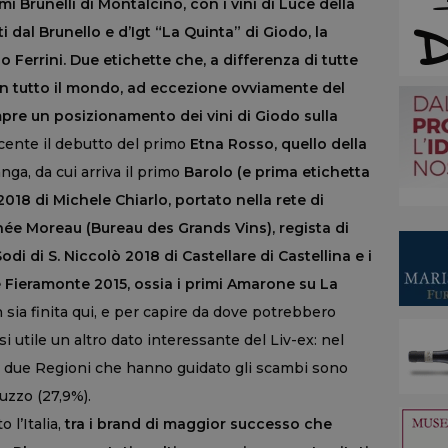
imi Brunelli di Montalcino, con i vini di Luce della
i dal Brunello e d’Igt “La Quinta” di Giodo, la
 Ferrini. Due etichette che, a differenza di tutte
 in tutto il mondo, ad eccezione ovviamente del
pre un posizionamento dei vini di Giodo sulla
cente il debutto del primo
Etna Rosso, quello della
anga, da cui arriva il primo
Barolo (e prima etichetta
2018 di Michele Chiarlo, portato nella rete di
hée Moreau (Bureau des Grands Vins), regista di
odi di S. Niccolò 2018 di Castellare di Castellina e i
 e Fieramonte 2015, ossia i primi Amarone su La
sia finita qui, e per capire da dove potrebbero
si utile un altro dato interessante del Liv-ex: nel
e due Regioni che hanno guidato gli scambi sono
ruzzo (27,9%).
l’Italia,
tra i brand di maggior successo che