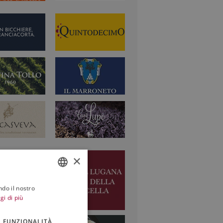
×
ndo il nostro
ITALIAN
gi di più
ENGLISH
FUNZIONALITÀ