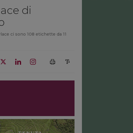
lace di
o
Place ci sono 108 etichette da 11