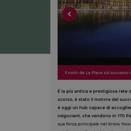
Il ruolo de La Place sul successo 
Il ruolo de La Place sul successo 
È la più antica e prestigiosa rete 
scorso, è stato il motore del succ
è oggi un hub capace di accoglier
négociant, che vendono in 170 Pae
sua forza principale nel know how 