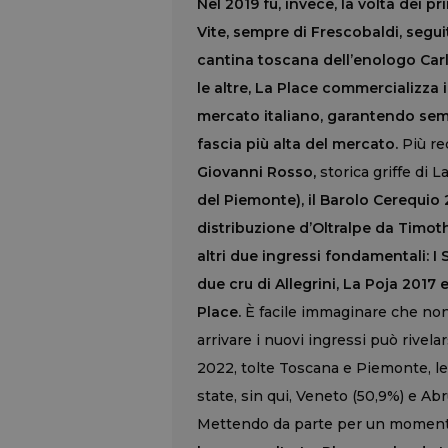
Nel 2019 fu, invece, la volta dei pr
Vite, sempre di Frescobaldi, seguit
cantina toscana dell’enologo Carlo
le altre, La Place commercializza
mercato italiano, garantendo sem
fascia più alta del mercato.
Più re
Giovanni Rosso,
storica griffe di L
del Piemonte), il Barolo Cerequio 
distribuzione d’Oltralpe da Timot
altri due ingressi fondamentali: I S
due cru di Allegrini, La Poja 2017
Place.
È facile immaginare che non 
arrivare i nuovi ingressi può rivelar
2022, tolte Toscana e Piemonte, l
state, sin qui, Veneto (50,9%) e Ab
Mettendo da parte per un momento 