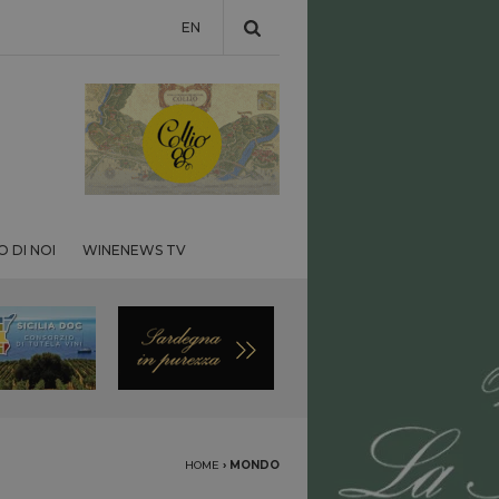
EN
 DI NOI
WINENEWS TV
HOME
›
MONDO