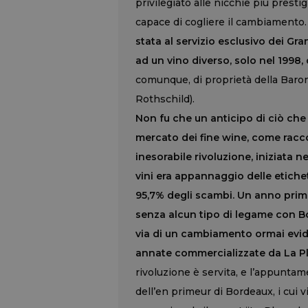
privilegiato alle nicchie più prest
capace di cogliere il cambiamento. E
stata al servizio esclusivo dei Gr
ad un vino diverso, solo nel 1998,
comunque, di proprietà della Bar
Rothschild).
Non fu che un anticipo di ciò che
mercato dei fine wine, come racc
inesorabile rivoluzione, iniziata n
vini era appannaggio delle etichet
95,7% degli scambi. Un anno prima
senza alcun tipo di legame con Bo
via di un cambiamento ormai evid
annate commercializzate da La Plac
rivoluzione è servita, e l’appunta
dell’en primeur di Bordeaux, i cui vi