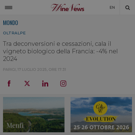
EN
MONDO
ITALIA
OLTRALPE
MONDO
Tra deconversioni e cessazioni, cala il
NON SOLO VINO
vigneto biologico della Francia: -4% nel
NEWSLETTER
2024
LA CANTINA DI WINENEWS
PARIGI,
17 LUGLIO 2025, ORE 17:31
DICONO DI NOI
WINENEWS TV