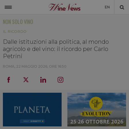
EN
NON SOLO VINO
ITALIA
IL RICORDO
MONDO
Dalle istituzioni alla politica, al mondo
NON SOLO VINO
agricolo e del vino: il ricordo per Carlo
NEWSLETTER
Petrini
LA CANTINA DI WINENEWS
ROMA,
22 MAGGIO 2026, ORE 16:50
DICONO DI NOI
WINENEWS TV