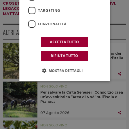
CROSETTO
,
DEMETER
,
DON CIOTTI
,
ELLY SCHLEIN
,
FIVI
,
LEGACOOP AGROALIMENTARE
,
LOLLOBRIGIDA
,
TARGETING
MATTARELLA
,
TAJANI
,
URSO
FUNZIONALITÀ
ALTRI ARTICOLI
ACCETTA TUTTO
NON SOLO VINO
Dalla Quercia di Pinocchio al Castagno dei
RIFIUTA TUTTO
Cento Cavalli: gli alberi monumentali d’Italia
MOSTRA DETTAGLI
07 Agosto 2026
NON SOLO VINO
Per salvare la Cinta Senese il Consorzio crea
un’avveniristica “Arca di Noè” sull’isola di
Pianosa
07 Agosto 2026
NON SOLO VINO