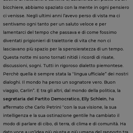
bicchiere, abbiamo spaziato con la mente in ogni pensiero
ci venisse. Negli ultimi anni l’avevo perso di vista ma ci
sentivamo ogni tanto per un saluto veloce e per
lamentarci del tempo che passava e di come fossimo
diventati prigionieri di traiettorie di vita che non ci
lasciavano più spazio per la spensieratezza di un tempo.
Questa notte mi sono tornati nitidi i ricordi di risate,
discussioni, sogni. Tutti in rigoroso dialetto piemontese.
Perchè quella è sempre stata la “lingua ufficiale” dei nostri
dialoghi. Il mondo ha perso un sognatore vero. Buon
viaggio, Carlin”. E tra gli altri, dal mondo della politica, la
segretaria del Partito Democratico, Elly Schlein
, ha
affermato che Carlo Petrini “con la sua visione, la sua
intelligenza e la sua ostinazione gentile ha cambiato il
modo di parlare di cibo, di terra, di clima e di comunità. Ha
dato voce a un’idea più giusta e più umana del rapporto tra