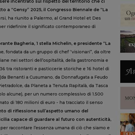
ere incentrato sul rispetto del territorio che ci
itto a “Gensy” 2025, il Congresso Biennale de “La
rsi, ha riunito a Palermo, al Grand Hotel et Des
per ridefinire il significato contemporaneo di
rante Bagheria, 1 stella Michelin, e presidente “La
e, fondata da un gruppo di chef “visionari”, da oltre
iane nei settori dell’ospitalità, della gastronomia e
i 36 tra ristoranti e pasticcerie storiche e 16 hotel di
r (da Benanti a Cusumano, da Donnafugata a Feudo
etradolce, da Planeta a Tenuta Rapitalà, da Tasca
solo alcune), per un numero complessivo di 1.500
ato di 180 milioni di euro - ha tracciato il senso
o di riflessione sull’aspetto umano del
icilia capace di guardare al futuro con autenticità,
 per raccontare l’essenza umana di ciò che siamo e