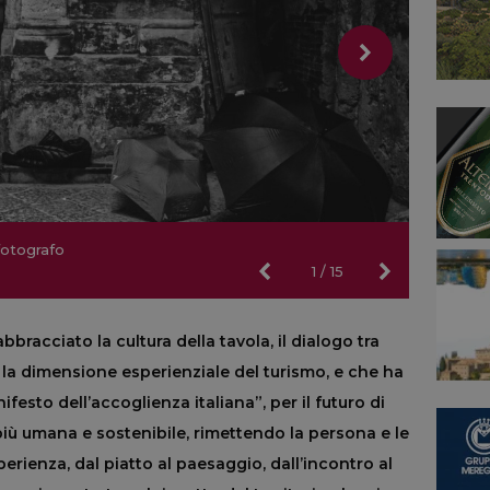
fotografo
 fotografo
fotografo
 fotografo
fotografo
 fotografo
fotografo
 fotografo
fotografo
icilia di
icilia di
icilia di
icilia di
icilia di
fotografo
1
/
15
bbracciato la cultura della tavola, il dialogo tra
 e la dimensione esperienziale del turismo, e che ha
festo dell’accoglienza italiana”, per il futuro di
più umana e sostenibile, rimettendo la persona e le
erienza, dal piatto al paesaggio, dall’incontro al