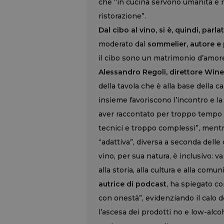
che “in cucina servono umanità e ris
ristorazione”.
Dal cibo al vino, si è, quindi, parla
moderato dal
sommelier, autore e
il cibo sono un matrimonio d’amore
Alessandro Regoli, direttore Wi
della tavola che è alla base della 
insieme favoriscono l’incontro e la
aver raccontato per troppo tempo i
tecnici e troppo complessi”, men
“adattiva”, diversa a seconda delle c
vino, per sua natura, è inclusivo: va 
alla storia, alla cultura e alla comun
autrice di podcast
, ha spiegato c
con onestà”, evidenziando il calo 
l’ascesa dei prodotti no e low-alcoh