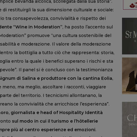
ice bevanda alcolica, scollegata dalla sua storia”.
di restituirgli la sua dimensione culturale e sociale:
io tra consapevolezza, convivialità e rispetto dei
idente “Wine in Moderation”
, ha posto l’accento sul
Moderation” promuove “una cultura sostenibile del
nsabilità e moderazione. Il valore della moderazione
entro la bottiglia a tutto ciò che rappresenta: storia,
oglia entro la quale i benefici superano i rischi e sta
vole”. Il panel si è concluso con la testimonianza
Signum di Salina e produttore con la cantina Eolia
,
 meno, ma meglio, ascoltare i racconti, viaggiare
parte del territorio. I tecnicismi allontanano, la
reano la convivialità che arricchisce l’esperienza”.
oro, giornalista e head of Hospitality Identità
fronto
sul modo in cui il turismo e l’hôtellerie
re più al centro esperienze ed emozioni
.