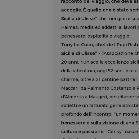
racconto del viaggio, che deve ess
accoglie. È quello che è stato scr
Sicilia di Ulisse”
che, nei giorni sco
Palmes, media ed addetti ai lavori 
benessere, ospitalità e viaggio.
Tony Lo Coco, chef de I Pupi Risto
Sicilia di Ulisse”
- l’Associazione ch
20 anni, riunisce le eccellenze sicil
della viticoltura, oggi 52 soci, di cu
charme, oltre a 21 cantine partne
Maccari, da Palmento Costanzo a Pi
d’Almerita a Maugeri, per citarne 
addetti e un fatturato generato stim
profondo dell’incontro:
“un moment
benessere e sulla visione di una S
cultura e passione
. “Gensy” nasce