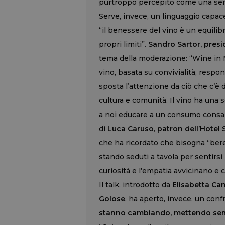
purtroppo percepito come una sempl
Serve, invece, un linguaggio capace 
“il benessere del vino è un equilibr
propri limiti”.
Sandro Sartor, pres
tema della moderazione: “Wine in 
vino, basata su convivialità, respo
sposta l’attenzione da ciò che c’è d
cultura e comunità. Il vino ha una s
a noi educare a un consumo consape
di
Luca Caruso, patron dell’Hotel 
che ha ricordato che bisogna “bere
stando seduti a tavola per sentirsi 
curiosità e l’empatia avvicinano e c
Il talk, introdotto da
Elisabetta Can
Golose
, ha aperto, invece, un con
stanno cambiando, mettendo semp