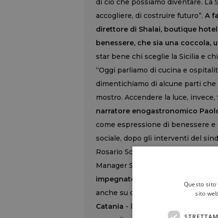
di ciò che possiamo diventare. La S
accogliere, di costruire futuro”.
A f
direttore di Shalai, boutique hot
benessere, che sia una coccola, un
star bene chi sceglie la Sicilia e chi
“Oggi parliamo di cucina e ospitalit
dimentichiamo di alcune parti che 
mostro. Accendere la luce, invece, f
narratore enogastronomico Paolo
come espressione di benessere e 
sociale, dopo gli interventi del si
Rosario Schicchi, direttore Orto B
Manager Sicilia UniCredit, e dando
impegnate nei disturbi del comp
Questo sito 
anche su questo fronte -
ha racco
sito web
Catania
- l’anoressia, la bulimia, 
STRETTAM