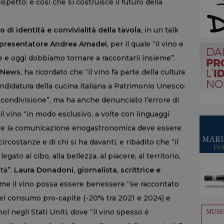
petto: è così che si costruisce il futuro della
to di identità e convivialità della tavola
, in un talk
 presentatore Andrea Amadei
, per il quale “il vino e
 e oggi dobbiamo tornare a raccontarli insieme”.
neNews
, ha ricordato che “il vino fa parte della cultura
candidatura della cucina italiana a Patrimonio Unesco:
 condivisione”, ma ha anche denunciato l’errore di
l vino “in modo esclusivo, a volte con linguaggi
tre la comunicazione enogastronomica deve essere
ircostanze e di chi si ha davanti, e ribadito che “il
legato al cibo, alla bellezza, al piacere, al territorio,
ità”.
Laura Donadoni, giornalista, scrittrice e
ome il vino possa essere benessere “se raccontato
del consumo pro-capite (-20% tra 2021 e 2024) e
ol negli Stati Uniti, dove “il vino spesso è