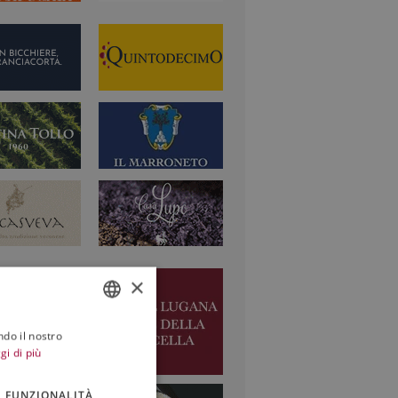
×
ndo il nostro
ITALIAN
gi di più
ENGLISH
FUNZIONALITÀ