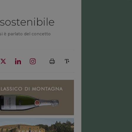
 sostenibile
si è parlato del concetto