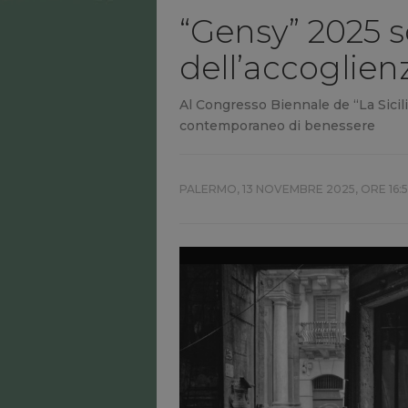
“Gensy” 2025 s
dell’accoglienz
Al Congresso Biennale de “La Sicili
contemporaneo di benessere
PALERMO,
13 NOVEMBRE 2025, ORE 16: