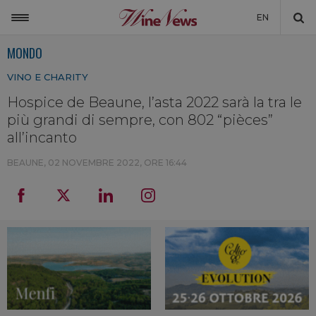
EN
MONDO
ITALIA
VINO E CHARITY
MONDO
Hospice de Beaune, l’asta 2022 sarà la tra le
NON SOLO VINO
più grandi di sempre, con 802 “pièces”
NEWSLETTER
all’incanto
LA CANTINA DI WINENEWS
BEAUNE,
02 NOVEMBRE 2022, ORE 16:44
DICONO DI NOI
WINENEWS TV