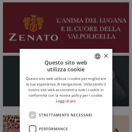
×
Questo sito web
utilizza cookie
ITALIAN
Questo sito web utilizza i cookie per migliorare
ENGLISH
la tua esperienza di navigazione. Utilizzando il
nostro sito web acconsenti a tutti i cookie in
conformità con la nostra policy per i cookie.
Leggi di più
STRETTAMENTE NECESSARI
PERFORMANCE