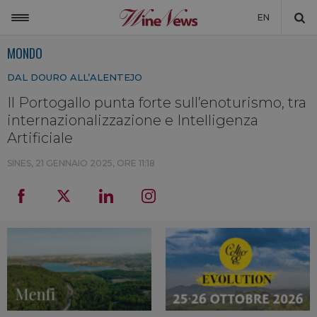
EN
MONDO
ITALIA
DAL DOURO ALL’ALENTEJO
MONDO
Il Portogallo punta forte sull’enoturismo, tra
NON SOLO VINO
internazionalizzazione e Intelligenza
NEWSLETTER
Artificiale
LA CANTINA DI WINENEWS
SINES,
21 GENNAIO 2025, ORE 11:18
DICONO DI NOI
WINENEWS TV