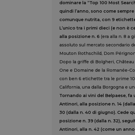
dominare la “Top 100 Most Searc
quindi l’anno, sono come sempre i 
comunque nutrita, con 9 etichette
L’unico tra i primi dieci (e non è 
alla posizione n. 6
(era alla n. 8 a 
assoluto sul mercato secondario de
Mouton Rothschild, Dom Pérignon,
Dopo la griffe di Bolgheri, Château
One e Domaine de la Romanée-Conti
con ben 6 etichette tra le prime 10 
California, una dalla Borgogna e u
Tornando ai vini del Belpaese, fa 
Antinori, alla posizione n. 14 (dall
30 (dalla n. 40 di giugno). Cede q
posizione n. 39 (dalla n. 32), segu
Antinori, alla n. 42 (come un ann