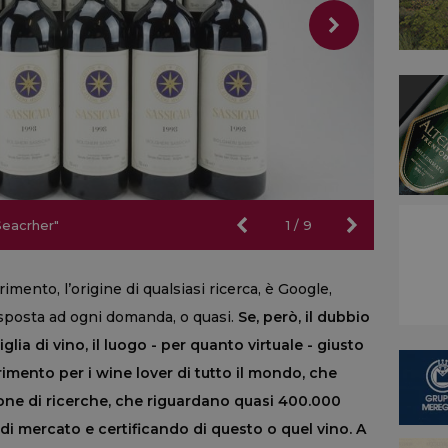
-Seacrher"
-Seacrher"
1
/
9
imento, l’origine di qualsiasi ricerca, è Google,
risposta ad ogni domanda, o quasi.
Se, però, il dubbio
glia di vino, il luogo - per quanto virtuale - giusto
rimento per i wine lover di tutto il mondo, che
ione di ricerche, che riguardano quasi 400.000
i mercato e certificando di questo o quel vino. A