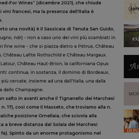
hed-For Wines” (dicembre 2021), che chiude
vini francesi, ma la presenza dell’Italia è
.
certo una novità) è il Sassicaia di Tenuta San Guido,
giugno, ndr) - non a caso uno dei vini più scambiati in
i fine wine - che si piazza dietro a Pétrus, Château
 Château Lafite Rothschild e Château Margaux.
 Latour, Château Haut-Brion, la californiana Opus
: continua, in sostanza, il dominio di Bordeaux,
più cercate, insieme ad una dall’Italia, una dalla
na dallo Champagne.
un salto in avanti anche il Tignanello dei Marchesi
a n. 17), così come il Masseto, che troviamo alla n.
ualche posizione Ornellaia, che scivola alla
ita a breve distanza dal Solaia dei Marchesi
o fa). Spinto da un enorme protagonismo nel