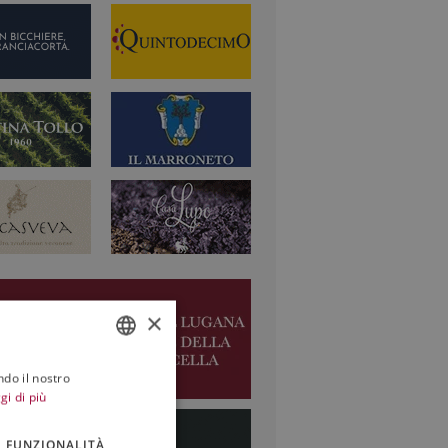
×
ndo il nostro
ITALIAN
gi di più
ENGLISH
FUNZIONALITÀ