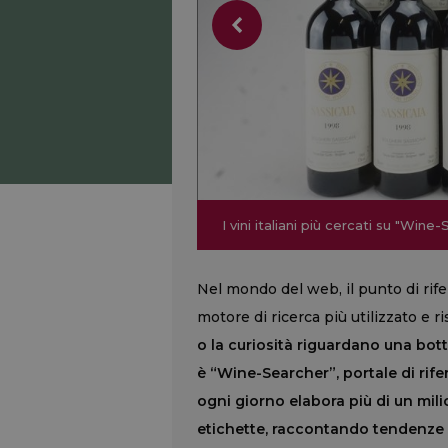
I vini italiani più cercati su "Wine
I vini italiani più cercati su "Wine
Nel mondo del web, il punto di rifer
motore di ricerca più utilizzato e 
o la curiosità riguardano una botti
è “Wine-Searcher”, portale di rife
ogni giorno elabora più di un mil
etichette, raccontando tendenze d