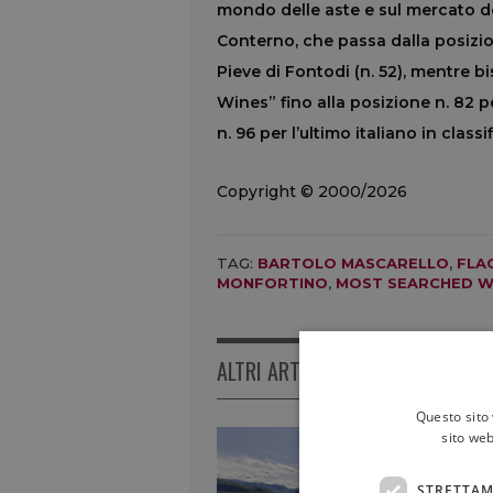
mondo delle aste e sul mercato de
Conterno, che passa dalla posizion
Pieve di Fontodi (n. 52), mentre 
Wines” fino alla posizione n. 82 p
n. 96 per l’ultimo italiano in classi
Copyright © 2000/2026
TAG:
BARTOLO MASCARELLO
,
FLA
MONFORTINO
,
MOST SEARCHED W
ALTRI ARTICOLI
Questo sito 
sito web
STRETTAM