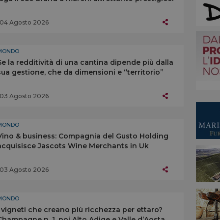
04 Agosto 2026
MONDO
Se la redditività di una cantina dipende più dalla
sua gestione, che da dimensioni e “territorio”
03 Agosto 2026
MONDO
Vino & business: Compagnia del Gusto Holding
acquisisce Jascots Wine Merchants in Uk
03 Agosto 2026
MONDO
I vigneti che creano più ricchezza per ettaro?
Champagne n. 1, poi Alto Adige e Valle d’Aosta