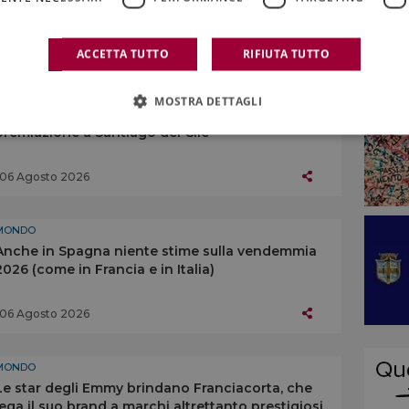
07 Agosto 2026
ACCETTA TUTTO
RIFIUTA TUTTO
MONDO
MOSTRA DETTAGLI
“The World’s 50 Best Vineyards” 2026, la
premiazione a Santiago del Cile
06 Agosto 2026
MONDO
Anche in Spagna niente stime sulla vendemmia
2026 (come in Francia e in Italia)
06 Agosto 2026
MONDO
Le star degli Emmy brindano Franciacorta, che
lega il suo brand a marchi altrettanto prestigiosi