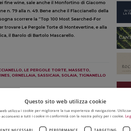
i fine wine, sale anche il Monfortino di Giacomo
e n. 79 alla n. 49. Bene anche il Flaccianello della
bisogna scorrere la “Top 100 Most Searched-For
er trovare Le Pergole Torte di Montevertine, e alla
fica, il Barolo di Bartolo Mascarello.
CCIANELLO
,
LE PERGOLE TORTE
,
MASSETO
,
INES
,
ORNELLAIA
,
SASSICAIA
,
SOLAIA
,
TIGNANELLO
Questo sito web utilizza cookie
web utilizza i cookie per migliorare la tua esperienza di navigazione. Utilizza
 acconsenti a tutti i cookie in conformità con la nostra policy per i cookie.
Leg
MONDO
Cooperative del vino: l’Alto Adige e l’Italia ai
vertici nel mondo, secondo “Weinwirtschaft”
ENTE NECESSARI
PERFORMANCE
TARGETING