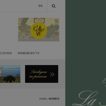
EN
 DI NOI
WINENEWS TV
HOME
›
MONDO