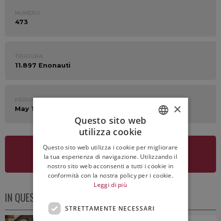
NUMERO:
473
TIRATURA:
11.897 Enonauti
PERIODO:
×
May 18th - 22nd 2020
Questo sito web
utilizza cookie
ITALIAN
Questo sito web utilizza i cookie per migliorare
ENGLISH
VEDI LA NEWSLETTER
la tua esperienza di navigazione. Utilizzando il
nostro sito web acconsenti a tutti i cookie in
conformità con la nostra policy per i cookie.
Leggi di più
IN QUESTO NUMERO
STRETTAMENTE NECESSARI