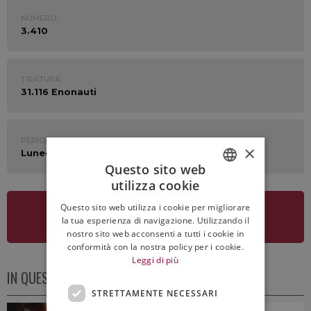
NUMERO:
3.410
TIRATURA:
31.116 Enonauti
PERIODO:
×
Lunedì 2 Maggio 2022
Questo sito web
utilizza cookie
ITALIAN
Questo sito web utilizza i cookie per migliorare
ENGLISH
VEDI LA NEWSLETTER
la tua esperienza di navigazione. Utilizzando il
nostro sito web acconsenti a tutti i cookie in
conformità con la nostra policy per i cookie.
Leggi di più
IN QUESTO NUMERO
STRETTAMENTE NECESSARI