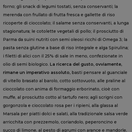
forno; gli snack di legumi tostati, senza conservanti; la
merenda con frullato di frutta fresca e gallette di riso
ricoperte di cioccolato; il salame senza conservanti, a lunga
stagionatura; le cotolette vegetali di pollo; il prosciutto di
Parma da suini nutriti con semi oleosi ricchi di Omega 3; la
pasta senza glutine a base di riso integrale e alga Spirulina;
i filetti di alici con il 25% di sale in meno, confezionate in
olio di semi biologico.
La ricerca del gusto, ovviamente,
rimane un imperativo assoluto,
basti pensare al guanciale
di vitello brasato al barolo, cotto sottovuoto, alle praline al
cioccolato con anima di formaggio erborinato, cioè con
muffe, al prosciutto cotto al tartufo nero; agli scrigni con
gorgonzola e cioccolato rosa per i ripieni, alla glassa al
Marsala per piatti dolci e salati, alla tradizionale salsa verde
arricchita con prezzemolo, coriandolo, peperoncino e
succo di limone, al pesto di agrumi con arance e mandorle,