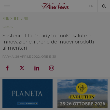
EN
NON SOLO VINO
ITALIA
CIBUS
MONDO
Sostenibilità, “ready to cook”, salute e
NON SOLO VINO
innovazione: i trend dei nuovi prodotti
NEWSLETTER
alimentari
LA CANTINA DI WINENEWS
PARMA,
28 APRILE 2022, ORE 15:35
DICONO DI NOI
WINENEWS TV