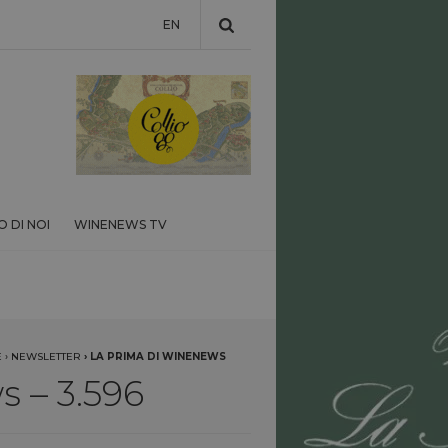
EN
 DI NOI
WINENEWS TV
E
›
NEWSLETTER
›
LA PRIMA DI WINENEWS
 – 3.596