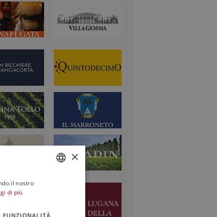
×
ndo il nostro
ITALIAN
gi di più
ENGLISH
FUNZIONALITÀ