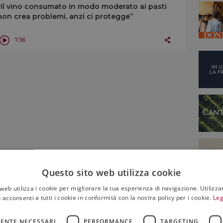
“Il vino consumato in modo moderato ai pasti
non crea problemi, anzi ci protegge”
7:36
Questo sito web utilizza cookie
web utilizza i cookie per migliorare la tua esperienza di navigazione. Utilizza
 acconsenti a tutti i cookie in conformità con la nostra policy per i cookie.
Leg
ENTE NECESSARI
PERFORMANCE
TARGETING