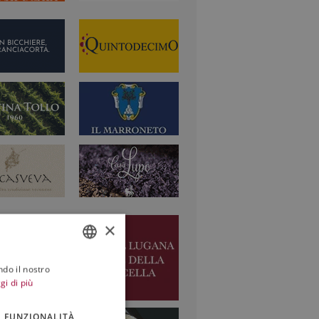
×
ndo il nostro
ITALIAN
gi di più
ENGLISH
FUNZIONALITÀ