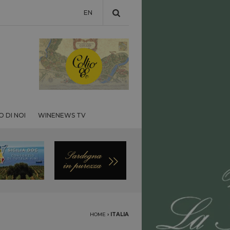
EN
 DI NOI
WINENEWS TV
HOME
›
ITALIA