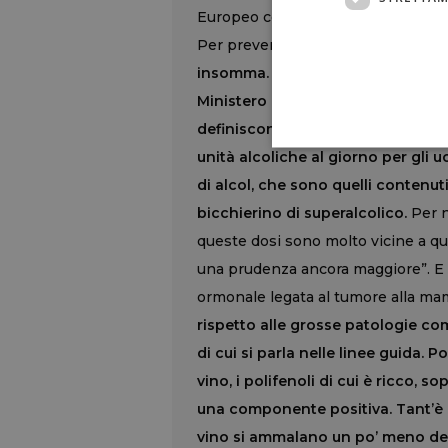
Europeo contro il Cancro recita: “Se
Per prevenire il cancro è meglio evi
insomma. Per definire i limiti di c
Ministero della Salute e molte al
definiscono a basso rischio il con
unità alcoliche al giorno per gli 
di alcol, che sono quelli contenuti 
bicchierino di superalcolico.
Per n
queste dosi sono molto vicine a qu
una prudenza ancora maggiore”. E 
ormonale legata al tumore alla mam
rispetto alle grosse patologie c
di cui si parla nelle linee guida. 
vino, i polifenoli di cui è ricco, 
una componente positiva. Tant’è c
vino si ammalano un po’ meno dei n