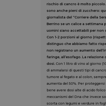
rischio di cancro è molto piccolo. 
sono anche pieni di zucchero: qu
giornalista del “Corriere della Se
Berrino se un calice a settimana 
uomini siano accettabili per non 
Con 1-2 porzioni al giorno (rispet
distinguo che abbiamo fatto rispe
non registrano un aumento dell’ins
faringe, all’esofago. La relazion
dosi.
Con 1 litro di vino al giorno (
di ammalarsi di questi tipi di cancro
tumore al fegato e al colon, sempre
aumenta del 50%. Per proteggersi 
bene avere dosi alte di acido folico
meccanismi del Dna che invece sono 
scorta con legumi e verdure in fogl