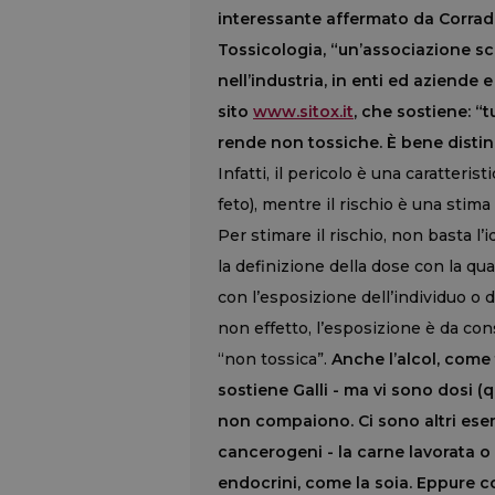
interessante affermato da Corrado 
Tossicologia, “un’associazione sci
nell’industria, in enti ed aziende e
sito
www.sitox.it
, che sostiene: “
rende non tossiche. È bene disting
Infatti, il pericolo è una caratteri
feto), mentre il rischio è una stim
Per stimare il rischio, non basta l’
la definizione della dose con la qu
con l’esposizione dell’individuo o d
non effetto, l’esposizione è da con
“non tossica”.
Anche l’alcol, come 
sostiene Galli - ma vi sono dosi (q
non compaiono. Ci sono altri esem
cancerogeni - la carne lavorata o 
endocrini, come la soia. Eppure 