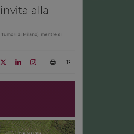
invita alla
to Tumori di Milano), mentre si