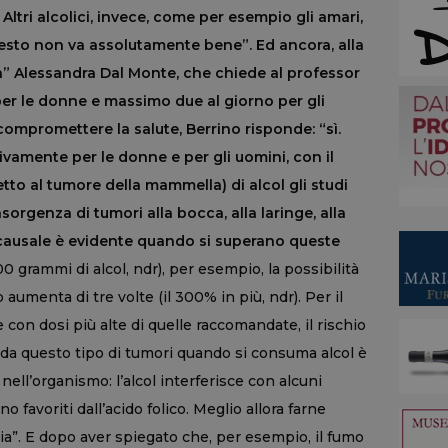
Altri alcolici, invece, come per esempio gli amari,
esto non va assolutamente bene”. Ed ancora, alla
ra” Alessandra Dal Monte, che chiede al professor
per le donne e massimo due al giorno per gli
compromettere la salute, Berrino risponde: “sì.
tivamente per le donne e per gli uomini, con il
tto al tumore della mammella) di alcol gli studi
orgenza di tumori alla bocca, alla laringe, alla
e causale è evidente quando si superano queste
100 grammi di alcol, ndr), per esempio, la possibilità
 aumenta di tre volte (il 300% in più, ndr). Per il
 con dosi più alte di quelle raccomandate, il rischio
da questo tipo di tumori quando si consuma alcol è
 nell’organismo: l’alcol interferisce con alcuni
favoriti dall’acido folico. Meglio allora farne
ia”. E dopo aver spiegato che, per esempio, il fumo