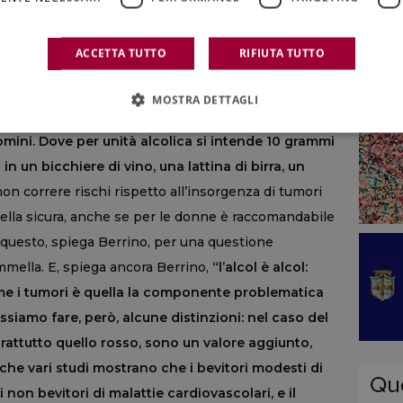
 bevi alcolici di qualsiasi tipo, limitane il consumo.
tare di bere alcolici”.
Zero è la dose più sicura,
ACCETTA TUTTO
RIFIUTA TUTTO
onsumo, si guarda alle linee guida nazionali: il
tre raccomandazioni elaborate negli anni
MOSTRA DETTAGLI
sumo di 1 unità alcolica al giorno per le donne, 2
uomini. Dove per unità alcolica si intende 10 grammi
in un bicchiere di vino, una lattina di birra, un
on correre rischi rispetto all’insorgenza di tumori
ella sicura, anche se per le donne è raccomandabile
questo, spiega Berrino, per una questione
mella. E, spiega ancora Berrino,
“l’alcol è alcol:
ome i tumori è quella la componente problematica
Possiamo fare, però, alcune distinzioni: nel caso del
soprattutto quello rosso, sono un valore aggiunto,
he vari studi mostrano che i bevitori modesti di
on bevitori di malattie cardiovascolari, e il