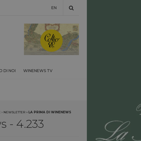
EN
 DI NOI
WINENEWS TV
E
›
NEWSLETTER
›
LA PRIMA DI WINENEWS
 - 4.233