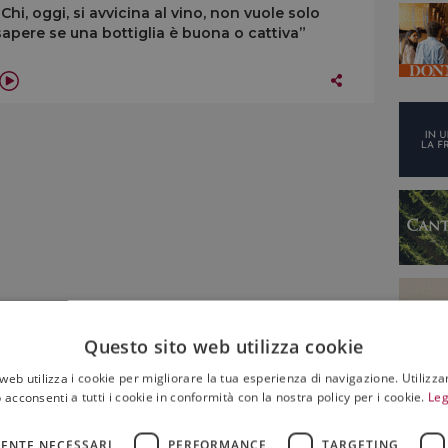
“Chi, oggi, si avvicina al vino, non vuole solo
sapere se una bottiglia è buona o cattiva”
Questo sito web utilizza cookie
web utilizza i cookie per migliorare la tua esperienza di navigazione. Utilizza
 acconsenti a tutti i cookie in conformità con la nostra policy per i cookie.
Leg
ENTE NECESSARI
PERFORMANCE
TARGETING