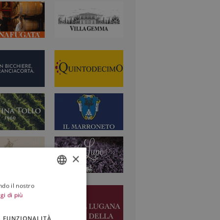
×
ndo il nostro
ITALIAN
gi di più
ENGLISH
FUNZIONALITÀ