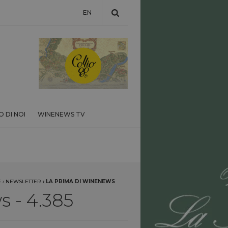
EN
 DI NOI
WINENEWS TV
E
›
NEWSLETTER
›
LA PRIMA DI WINENEWS
 - 4.385