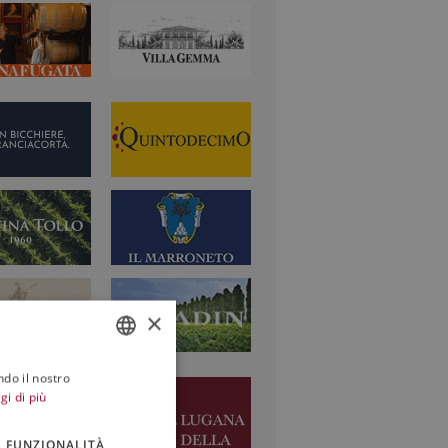
×
ndo il nostro
ITALIAN
gi di più
ENGLISH
FUNZIONALITÀ