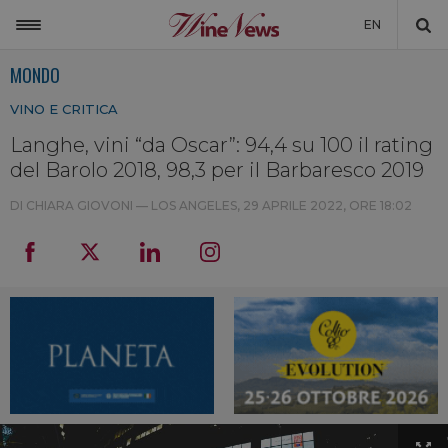
EN
MONDO
ITALIA
VINO E CRITICA
MONDO
Langhe, vini “da Oscar”: 94,4 su 100 il rating
NON SOLO VINO
del Barolo 2018, 98,3 per il Barbaresco 2019
NEWSLETTER
DI CHIARA GIOVONI — LOS ANGELES,
29 APRILE 2022, ORE 18:02
LA CANTINA DI WINENEWS
DICONO DI NOI
WINENEWS TV