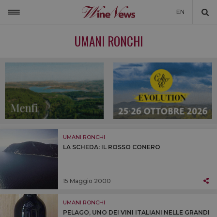
EN
ITALIA
UMANI RONCHI
MONDO
NON SOLO VINO
NEWSLETTER
LA CANTINA DI WINENEWS
DICONO DI NOI
UMANI RONCHI
LA SCHEDA: IL ROSSO CONERO
WINENEWS TV
15 Maggio 2000
UMANI RONCHI
PELAGO, UNO DEI VINI ITALIANI NELLE GRANDI