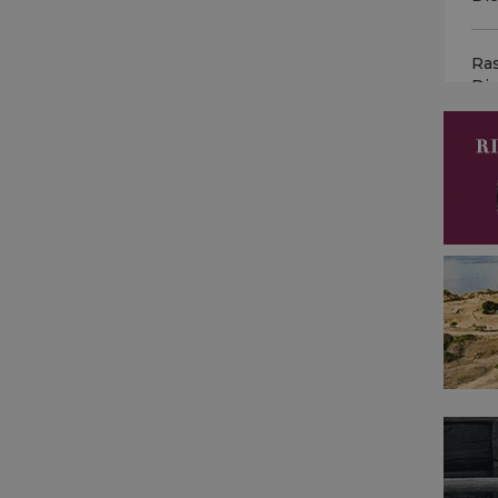
vin
ott
Ra
Di
Vin
per
ven
Ra
coi
Di
ame
Vin
...
ok.
son
pre
L’a
la 
neu
cer