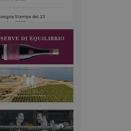
o italiano a Chicago il 5 e 6
obre. Il ministro...
ssegna Stampa del 23
cembre 2025
italy in missione negli Usa
 arginare l’effetto dazi sulle
dite … L’obiettivo è
ssegna Stampa del 22
nvolgere gli importatori
cembre 2025
ricani a condividere i nuovi...
o negli Usa, i rincari dal 2026
 Romani (Argea): a luglio ordini
 Dealcolati in crescita...Non ci
o stati finora aumenti di
zzo del vino...
ttrazione (invisibile) che guida
scelta ai calici … Focus sul
romarketing, ecco come il
vello si emoziona nei vini