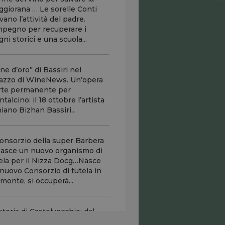
giorana … Le sorelle Conti
evano l’attività del padre.
mpegno per recuperare i
igni storici e una scuola...
ne d’oro” di Bassiri nel
azzo di WineNews. Un’opera
rte permanente per
talcino: il 18 ottobre l’artista
niano Bizhan Bassiri...
Consorzio della super Barbera
 Nasce un nuovo organismo di
ela per il Nizza Docg…Nasce
nuovo Consorzio di tutela in
monte, si occuperà...
storia di Castelvecchio: dal
no di Leopoldo Terraneo alla