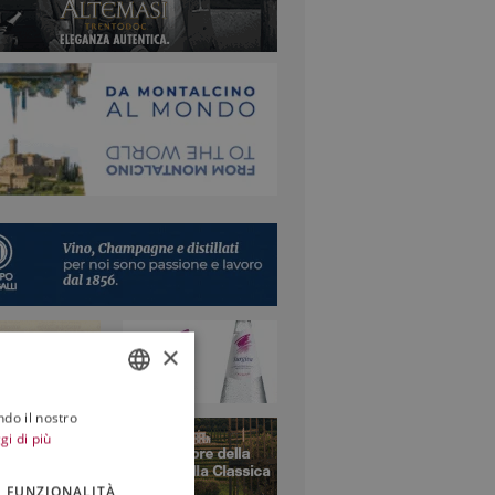
e nei profumi...Che...
×
ndo il nostro
ITALIAN
gi di più
ENGLISH
FUNZIONALITÀ