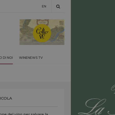
EN
 DI NOI
WINENEWS TV
ICOLA
ne del vino per salvare la