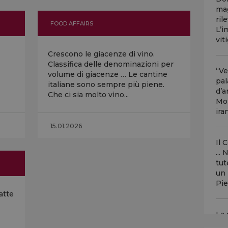
mag
ril
FOOD AFFAIRS
L’i
vit
Crescono le giacenze di vino.
Classifica delle denominazioni per
“Ve
volume di giacenze … Le cantine
pal
italiane sono sempre più piene.
d’a
Che ci sia molto vino...
Mon
ira
15.01.2026
Il 
...
tut
un 
Pie
atte
La 
sog