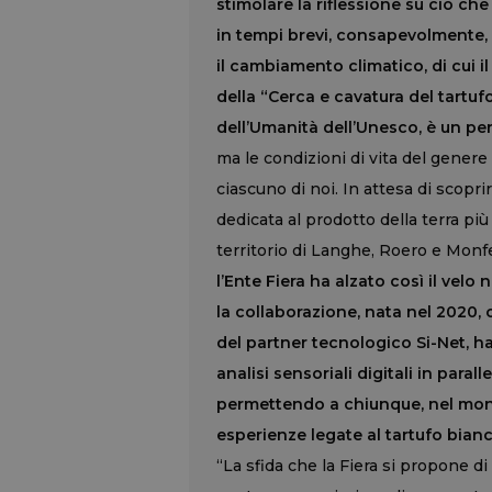
stimolare la riflessione su ciò ch
in tempi brevi, consapevolmente, 
il cambiamento climatico, di cui 
della “Cerca e cavatura del tartuf
dell’Umanità dell’Unesco, è un pe
ma le condizioni di vita del genere 
ciascuno di noi. In attesa di scoprir
dedicata al prodotto della terra più
territorio di Langhe, Roero e Monfer
l’Ente Fiera ha alzato così il velo
la collaborazione, nata nel 2020,
del partner tecnologico Si-Net, h
analisi sensoriali digitali in paralle
permettendo a chiunque, nel mond
esperienze legate al tartufo bian
“La sfida che la Fiera si propone d