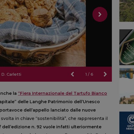
D. Carletti
D. Carletti
1
/
6
 anche la
“Fiera Internazionale del Tartufo Bianco
capitale” delle Langhe Patrimonio dell’Unesco
a portavoce dell’appello lanciato dalle nuove
svolta in chiave “sostenibilità”, che rappresenta il
f dell’edizione n. 92 vuole infatti ulteriormente