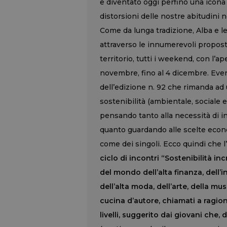
e diventato oggi perfino una icona
distorsioni delle nostre abitudini 
Come da lunga tradizione, Alba e l
attraverso le innumerevoli proposte 
territorio, tutti i weekend, con l’a
novembre, fino al 4 dicembre. Even
dell’edizione n. 92 che rimanda ad 
sostenibilità (ambientale, sociale 
pensando tanto alla necessità di i
quanto guardando alle scelte econo
come dei singoli. Ecco quindi che l
ciclo di incontri “Sostenibilità i
del mondo dell’alta finanza, dell’i
dell’alta moda, dell’arte, della mu
cucina d’autore, chiamati a ragiona
livelli, suggerito dai giovani che,