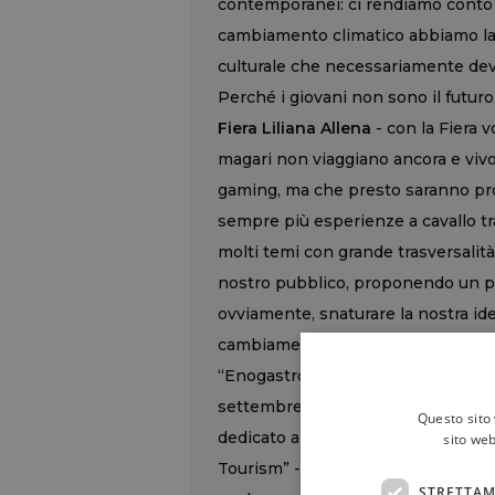
contemporanei: ci rendiamo conto 
cambiamento climatico abbiamo la n
culturale che necessariamente dev
Perché i giovani non sono il futuro
Fiera Liliana Allena
- con la Fiera 
magari non viaggiano ancora e vivo
gaming, ma che presto saranno prota
sempre più esperienze a cavallo tra 
molti temi con grande trasversalità,
nostro pubblico, proponendo un pa
ovviamente, snaturare la nostra id
cambiamento porta con sé”.
“Enogastronomia e turismo saranno 
settembre la nostra città è stata s
Questo sito 
dedicato all’enoturismo, per la pri
sito web
Tourism” -
ha ricordato il sindaco 
STRETTAM