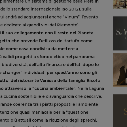
plementare un sistema di gestione della Fiera in
à dello standard internazionale Iso 20121, sulla
 cui andrà ad aggiungersi anche “Vinum”, l’evento
 e dedicato ai grandi vini del Piemonte).
i il suo collegamento con il resto del Pianeta
getto che prevede l’utilizzo del tartufo come
ale come casa condivisa da mettere a
iù validi progetti a sfondo etico nel panorama
biodiversità, dell’alta finanza e dell’Ict: dopo lo
e changer” individuati per quest’anno sono gli
to, del ristorante Venissa della famiglia Bisol a
no attraverso la “cucina ambientale”
. Nella Laguna
a cucina sostenibile e d’avanguardia che descrive,
rande coerenza tra i piatti proposti e l’ambiente
attenzione quasi maniacale per la “questione
nto più attuali come la riduzione degli sprechi,