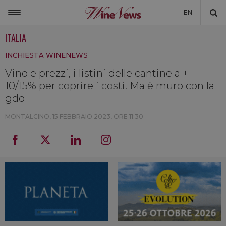
EN
ITALIA
ITALIA
INCHIESTA WINENEWS
MONDO
Vino e prezzi, i listini delle cantine a +
NON SOLO VINO
10/15% per coprire i costi. Ma è muro con la
NEWSLETTER
gdo
LA CANTINA DI WINENEWS
MONTALCINO,
15 FEBBRAIO 2023, ORE 11:30
DICONO DI NOI
WINENEWS TV