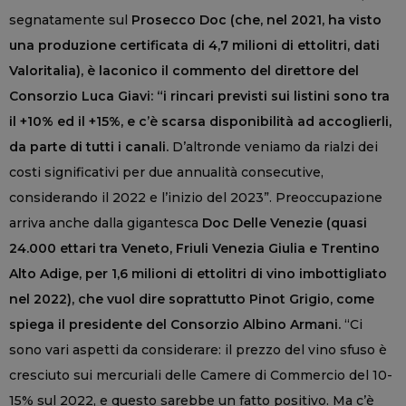
segnatamente sul
Prosecco Doc (che, nel 2021, ha visto
una produzione certificata di 4,7 milioni di ettolitri, dati
Valoritalia), è laconico il commento del direttore del
Consorzio Luca Giavi: “i rincari previsti sui listini sono tra
il +10% ed il +15%, e c’è scarsa disponibilità ad accoglierli,
da parte di tutti i canali.
D’altronde veniamo da rialzi dei
costi significativi per due annualità consecutive,
considerando il 2022 e l’inizio del 2023”. Preoccupazione
arriva anche dalla gigantesca
Doc Delle Venezie (quasi
24.000 ettari tra Veneto, Friuli Venezia Giulia e Trentino
Alto Adige, per 1,6 milioni di ettolitri di vino imbottigliato
nel 2022), che vuol dire soprattutto Pinot Grigio, come
spiega il presidente del Consorzio Albino Armani.
“Ci
sono vari aspetti da considerare: il prezzo del vino sfuso è
cresciuto sui mercuriali delle Camere di Commercio del 10-
15% sul 2022, e questo sarebbe un fatto positivo. Ma c’è