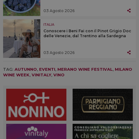
03 Agosto 2026
ITALIA
Conoscere i Beni Fai con il Pinot Grigio Doc
delle Venezie, dal Trentino alla Sardegna
03 Agosto 2026
TAG:
AUTUNNO
,
EVENTI
,
MERANO WINE FESTIVAL
,
MILANO
WINE WEEK
,
VINITALY
,
VINO