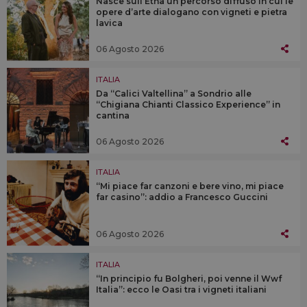
Nasce sull’Etna un percorso diffuso in cui le
opere d’arte dialogano con vigneti e pietra
lavica
06 Agosto 2026
ITALIA
Da “Calici Valtellina” a Sondrio alle
“Chigiana Chianti Classico Experience” in
cantina
06 Agosto 2026
ITALIA
“Mi piace far canzoni e bere vino, mi piace
far casino”: addio a Francesco Guccini
06 Agosto 2026
ITALIA
“In principio fu Bolgheri, poi venne il Wwf
Italia”: ecco le Oasi tra i vigneti italiani