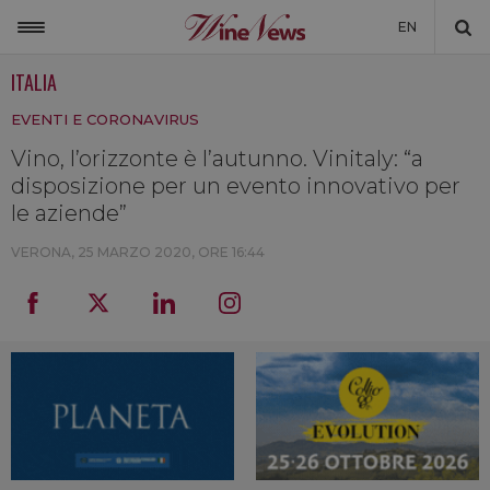
EN
ITALIA
ITALIA
EVENTI E CORONAVIRUS
MONDO
Vino, l’orizzonte è l’autunno. Vinitaly: “a
NON SOLO VINO
disposizione per un evento innovativo per
NEWSLETTER
le aziende”
LA CANTINA DI WINENEWS
VERONA,
25 MARZO 2020, ORE 16:44
DICONO DI NOI
WINENEWS TV