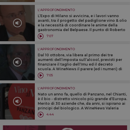
L'APPROFONDIMENTO
L’Expo di Milano si avvicina, e i lavori vanno
avanti, tra il progetto del padiglione vino & olio
e la necessità di coordinare le anime della
gastronomia del Belpaese. Il punto di Roberto
Arditti, direttore degli affari istituzionali di
7:07
Expo 2015
L'APPROFONDIMENTO
Dal 10 ottobre, via libera al primo dei tre
aumenti dell’imposta sull’alcool, previsti per
finanziare il taglio dell’Imu ed il decreto
scuola. A WineNews il parere (ed i numeri) di
Ottavio Cagiano, direttore generale di
7:05
Federvini.
L'APPROFONDIMENTO
Nato un anno fa, quello di Panzano, nel Chianti,
è il bio - distretto vinicolo più grande d’Europa.
Merito di 30 aziende che, da anni, si ispirano ai
principi del biologico. A WineNews Valeria
Viganò Orsini, a capo dell’Unione Viticoltori di
4:44
Panzano