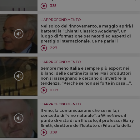
Stevie Kim, managing director Vinitaly
3:35
International
L'APPROFONDIMENTO
Nel solco del rinnovamento, a maggio aprirà i
battenti la ‘‘Chianti Classico Academy’’, un
luogo di formazione per neofiti ed esperti di
prestigio internazionale. Ce ne parla il
presidente del Consorzio del Chianti Classico
2:27
Giuseppe Liberatore
L'APPROFONDIMENTO
Sempre meno Italia e sempre più export nei
bilanci delle cantine italiane. Ma i produttori
non si rassegnano e cercano di invertire la
tendenza. ‘‘Perché se non sei forte in casa ...’’.
Così alcuni importanti produttori toscani da
10:37
‘‘Buy Wine’’
L'APPROFONDIMENTO
Il vino, la comunicazione che se ne fa, il
concetto di ‘‘vino naturale’’: a WineNews il
punto di vista di un filosofo, il professor Barry
Smith, direttore dell’Istituto di Filosofia della
University of London’s School of Advanced
3:09
Study