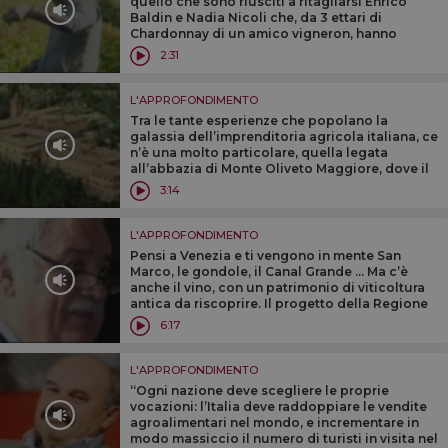
quello che sono riusciti a ritagliarsi Enrico
Baldin e Nadia Nicoli che, da 3 ettari di
Chardonnay di un amico vigneron, hanno
creato la prima etichetta tricolore della
2:31
bollicina più famosa del mondo, Encry
L'APPROFONDIMENTO
Tra le tante esperienze che popolano la
galassia dell’imprenditoria agricola italiana, ce
n’è una molto particolare, quella legata
all’abbazia di Monte Oliveto Maggiore, dove il
lavoro nei campi convive con l’aspetto
3:14
spirituale dei monaci benedettini
L'APPROFONDIMENTO
Pensi a Venezia e ti vengono in mente San
Marco, le gondole, il Canal Grande ... Ma c’è
anche il vino, con un patrimonio di viticoltura
antica da riscoprire. Il progetto della Regione
‘‘La Grande Venezia del vino’’ nelle parole del
6:17
professor Scienza
L'APPROFONDIMENTO
‘‘Ogni nazione deve scegliere le proprie
vocazioni: l’Italia deve raddoppiare le vendite
agroalimentari nel mondo, e incrementare in
modo massiccio il numero di turisti in visita nel