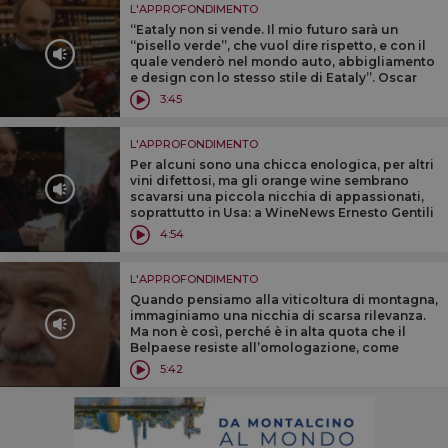
L'APPROFONDIMENTO
‘‘Eataly non si vende. Il mio futuro sarà un
‘‘pisello verde’’, che vuol dire rispetto, e con il
quale venderò nel mondo auto, abbigliamento
e design con lo stesso stile di Eataly’’. Oscar
Farinetti svela il suo futuro a WineNews
3:45
L'APPROFONDIMENTO
Per alcuni sono una chicca enologica, per altri
vini difettosi, ma gli orange wine sembrano
scavarsi una piccola nicchia di appassionati,
soprattutto in Usa: a WineNews Ernesto Gentili
(L’Espresso) ed Eleonora Guerini (Vini d’Italia
4:54
Gambero Rosso)
L'APPROFONDIMENTO
Quando pensiamo alla viticoltura di montagna,
immaginiamo una nicchia di scarsa rilevanza.
Ma non è così, perché è in alta quota che il
Belpaese resiste all’omologazione, come
racconta a WineNews il professor Attilio
5:42
Scienza