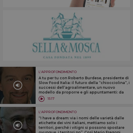
L'APPROFONDIMENTO
A tu per tu con Roberto Burdese, presidente di
Slow Food Italia: il futuro della ‘‘chiocciolina”, i
successi dell’agroalimentare, un nuovo
modello da proporre e gli appuntamenti: da
Cheese all’Expo 2015, via Salone del Gusto e
15:17
Terra Madre nel 2014
L'APPROFONDIMENTO
‘‘I have a dream: via i nomi delle varietà dalle
etichette dei vini italiani, mettiamo solo i
territori, perché i vitigni si possono spostare
ovunque, i territori no’’. Così Mario Fregoni,