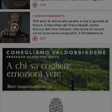
decano della ricerca vinicola in Italia
4:18
L'APPROFONDIMENTO
700 anni di storia alle spalle, e ora si guarda al
futuro. È Marchesi de’ Frescobaldi, nome
storico del vino italiano, che inizia un nuovo
corso (con nuovi acquisti?). A WineNews le
parole del nuovo presidente, fresco di nomina,
8:27
Lamberto Frescobaldi