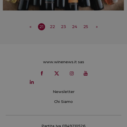
«
21
22
23
24
25
»
www.winenews.it sas
Newsletter
Chi Siamo
Partita Iva 01149210526