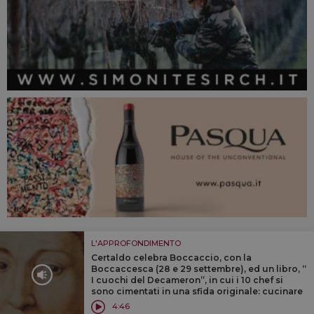
L'APPROFONDIMENTO
Certaldo celebra Boccaccio, con la
Boccaccesca (28 e 29 settembre), ed un libro, “
I cuochi del Decameron”, in cui i 10 chef si
sono cimentati in una sfida originale: cucinare
per i giovani fuggiti da Firenze nei giorni della
4:46
peste del 1348