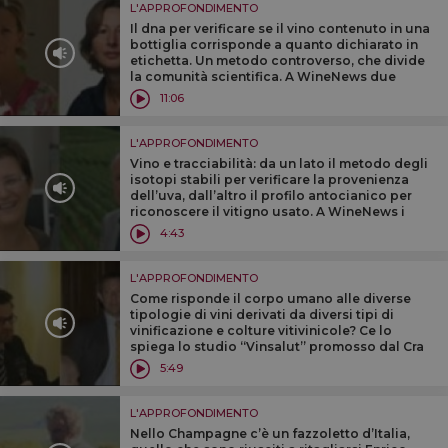
L'APPROFONDIMENTO
Il dna per verificare se il vino contenuto in una
bottiglia corrisponde a quanto dichiarato in
etichetta. Un metodo controverso, che divide
la comunità scientifica. A WineNews due
esperienze a confronto: Rita Vignani e Stella
11:06
Grando
L'APPROFONDIMENTO
Vino e tracciabilità: da un lato il metodo degli
isotopi stabili per verificare la provenienza
dell’uva, dall’altro il profilo antocianico per
riconoscere il vitigno usato. A WineNews i
ricercatori Federica Camin e Federico Mattivi
4:43
L'APPROFONDIMENTO
Come risponde il corpo umano alle diverse
tipologie di vini derivati da diversi tipi di
vinificazione e colture vitivinicole? Ce lo
spiega lo studio “Vinsalut” promosso dal Cra
di Conegliano, Università Tor Vergata e dal
5:49
Ministero dell’agricoltura
L'APPROFONDIMENTO
Nello Champagne c’è un fazzoletto d’Italia,