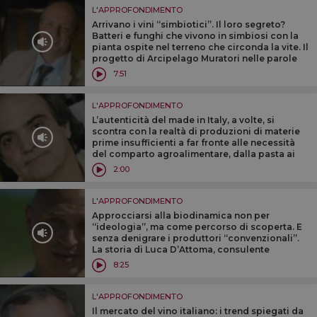
L'APPROFONDIMENTO
Arrivano i vini ‘‘simbiotici’’. Il loro segreto?
Batteri e funghi che vivono in simbiosi con la
pianta ospite nel terreno che circonda la vite. Il
progetto di Arcipelago Muratori nelle parole
del direttore enologo Francesco Iacono
7:51
L'APPROFONDIMENTO
L’autenticità del made in Italy, a volte, si
scontra con la realtà di produzioni di materie
prime insufficienti a far fronte alle necessità
del comparto agroalimentare, dalla pasta ai
formaggi. A WineNews le parole del
2:00
‘‘gastronauta’’ Davide Paolini
L'APPROFONDIMENTO
Approcciarsi alla biodinamica non per
‘‘ideologia’’, ma come percorso di scoperta. E
senza denigrare i produttori ‘‘convenzionali’’.
La storia di Luca D’Attoma, consulente
enologo tra i top in Italia e produttore con la
8:25
cantina ‘‘Due Mani’’
L'APPROFONDIMENTO
Il mercato del vino italiano: i trend spiegati da