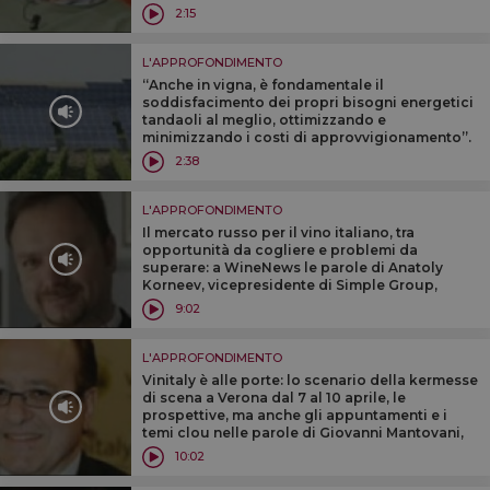
nostro Paese’’. Parola del patron di Eataly,
2:15
Oscar Farinetti
L'APPROFONDIMENTO
‘‘Anche in vigna, è fondamentale il
soddisfacimento dei propri bisogni energetici
tandaoli al meglio, ottimizzando e
minimizzando i costi di approvvigionamento’’.
A Wine News, Marco Pezzaglia, a capo di
2:38
Efficiency Now
L'APPROFONDIMENTO
Il mercato russo per il vino italiano, tra
opportunità da cogliere e problemi da
superare: a WineNews le parole di Anatoly
Korneev, vicepresidente di Simple Group,
importatore e distributore leader dell’Italia
9:02
enoica in Russia
L'APPROFONDIMENTO
Vinitaly è alle porte: lo scenario della kermesse
di scena a Verona dal 7 al 10 aprile, le
prospettive, ma anche gli appuntamenti e i
temi clou nelle parole di Giovanni Mantovani,
dg VeronaFiere, e Gianni Bruno, Brand Manager
10:02
di Vinitaly