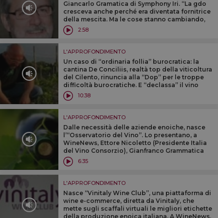
Giancarlo Gramatica di Symphony Iri. ‘‘La gdo
cresceva anche perché era diventata fornitrice
della mescita. Ma le cose stanno cambiando,
anche se il vino resta il n. 1 in valore tra le
2:58
bevande’’
L'APPROFONDIMENTO
Un caso di ‘‘ordinaria follia’’ burocratica: la
cantina De Conciliis, realtà top della viticoltura
del Cilento, rinuncia alla ‘‘Dop’’ per le troppe
difficoltà burocratiche. E ‘‘declassa’’ il vino
perché il mercato, in ogni caso, richiede il
10:38
prodotto
L'APPROFONDIMENTO
Dalle necessità delle aziende enoiche, nasce
l’“Osservatorio del Vino”. Lo presentano, a
WineNews, Ettore Nicoletto (Presidente Italia
del Vino Consorzio), Gianfranco Grammatica
(Symphony Iri) e Francesco Pavanello (Uiv)
6:35
L'APPROFONDIMENTO
Nasce ‘‘Vinitaly Wine Club’’, una piattaforma di
wine e-commerce, diretta da Vinitaly, che
mette sugli scaffali virtuali le migliori etichette
della produzione enoica italiana. A WineNews,