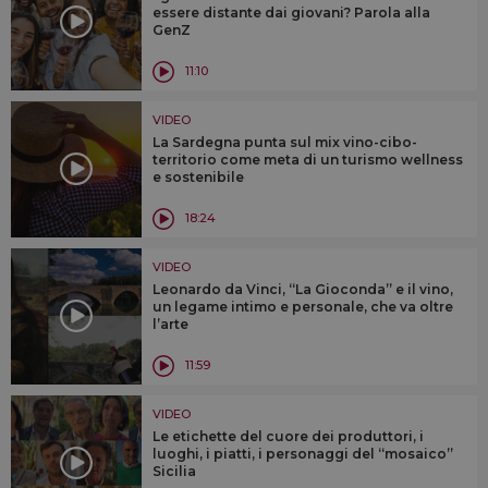
essere distante dai giovani? Parola alla
GenZ
11:10
VIDEO
La Sardegna punta sul mix vino-cibo-
territorio come meta di un turismo wellness
e sostenibile
18:24
VIDEO
Leonardo da Vinci, “La Gioconda” e il vino,
un legame intimo e personale, che va oltre
l’arte
11:59
VIDEO
Le etichette del cuore dei produttori, i
luoghi, i piatti, i personaggi del “mosaico”
Sicilia