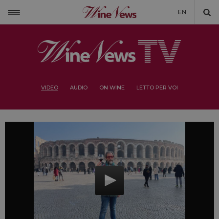
EN
VIDEO
AUDIO
ON WINE
LETTO PER VOI