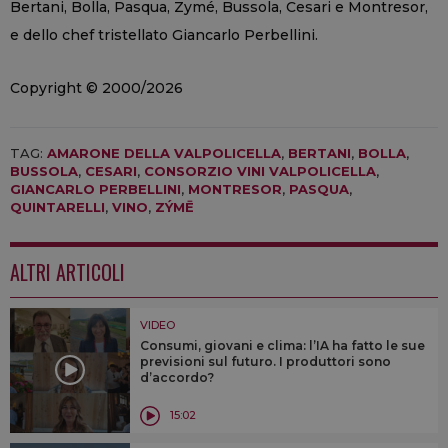
Bertani, Bolla, Pasqua, Zymé, Bussola, Cesari e Montresor,
e dello chef tristellato Giancarlo Perbellini.
Copyright © 2000/2026
TAG:
AMARONE DELLA VALPOLICELLA
,
BERTANI
,
BOLLA
,
BUSSOLA
,
CESARI
,
CONSORZIO VINI VALPOLICELLA
,
GIANCARLO PERBELLINI
,
MONTRESOR
,
PASQUA
,
QUINTARELLI
,
VINO
,
ZÝMĒ
ALTRI ARTICOLI
VIDEO
Consumi, giovani e clima: l’IA ha fatto le sue
previsioni sul futuro. I produttori sono
d’accordo?
15:02