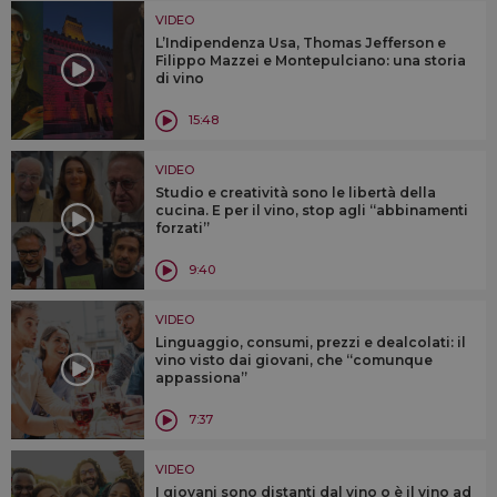
VIDEO
L’Indipendenza Usa, Thomas Jefferson e
Filippo Mazzei e Montepulciano: una storia
di vino
15:48
VIDEO
Studio e creatività sono le libertà della
cucina. E per il vino, stop agli “abbinamenti
forzati”
9:40
VIDEO
Linguaggio, consumi, prezzi e dealcolati: il
vino visto dai giovani, che “comunque
appassiona”
7:37
VIDEO
I giovani sono distanti dal vino o è il vino ad