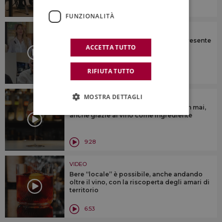
7:06
FUNZIONALITÀ
VIDEO
Vini no-low: per alcuni un pezzo di presente
ACCETTA TUTTO
e futuro del vino, per altri meno ...
RIFIUTA TUTTO
12:42
MOSTRA DETTAGLI
VIDEO
La mixology italiana cresce come non mai,
anche grazie al vino come ingrediente
9:28
VIDEO
Bere “locale” è possibile, anche andando
oltre il vino, con la riscoperta degli amari di
territorio
6:53