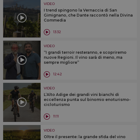
VIDEO
I trend spingono la Vernaccia di San
Gimignano, che Dante raccontò nella Divina
Commedia
13:32
VIDEO
“I grandi terroir resteranno, e scopriremo
nuove Regioni. Il vino sarà di meno, ma
sempre migliore”
12:42
VIDEO
L’Alto Adige dei grandi vini bianchi di
eccellenza punta sul binomio enoturismo-
cicloturismo
11:11
VIDEO
Oltre il presente: la grande sfida del vino