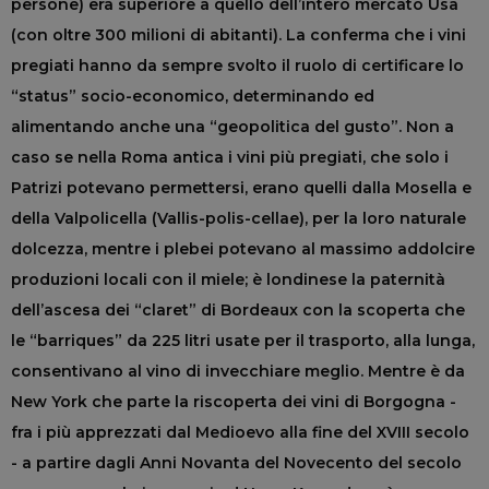
persone) era superiore a quello dell’intero mercato Usa
(con oltre 300 milioni di abitanti). La conferma che i vini
pregiati hanno da sempre svolto il ruolo di certificare lo
“status” socio-economico, determinando ed
alimentando anche una “geopolitica del gusto”. Non a
caso se nella Roma antica i vini più pregiati, che solo i
Patrizi potevano permettersi, erano quelli dalla Mosella e
della Valpolicella (Vallis-polis-cellae), per la loro naturale
dolcezza, mentre i plebei potevano al massimo addolcire
produzioni locali con il miele; è londinese la paternità
dell’ascesa dei “claret” di Bordeaux con la scoperta che
le “barriques” da 225 litri usate per il trasporto, alla lunga,
consentivano al vino di invecchiare meglio. Mentre è da
New York che parte la riscoperta dei vini di Borgogna -
fra i più apprezzati dal Medioevo alla fine del XVIII secolo
- a partire dagli Anni Novanta del Novecento del secolo