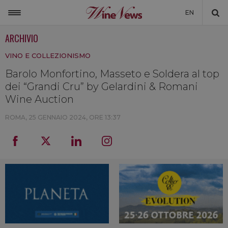
EN
ARCHIVIO
ITALIA
VINO E COLLEZIONISMO
MONDO
Barolo Monfortino, Masseto e Soldera al top
NON SOLO VINO
dei “Grandi Cru” by Gelardini & Romani
NEWSLETTER
Wine Auction
LA CANTINA DI WINENEWS
ROMA,
25 GENNAIO 2024, ORE 13:37
DICONO DI NOI
WINENEWS TV