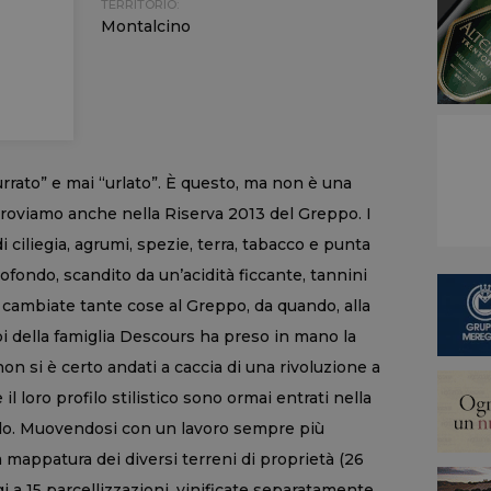
TERRITORIO:
Montalcino
rrato” e mai “urlato”. È questo, ma non è una
itroviamo anche nella Riserva 2013 del Greppo. I
 ciliegia, agrumi, spezie, terra, tabacco e punta
rofondo, scandito da un’acidità ficcante, tannini
o cambiate tante cose al Greppo, da quando, alla
pi della famiglia Descours ha preso in mano la
on si è certo andati a caccia di una rivoluzione a
e il loro profilo stilistico sono ormai entrati nella
 solo. Muovendosi con un lavoro sempre più
a mappatura dei diversi terreni di proprietà (26
gi a 15 parcellizzazioni, vinificate separatamente