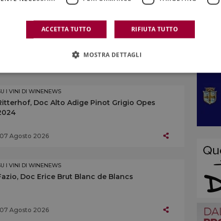
SU I VINI DI WINENEWS
Centopassi, Doc Sicilia Grillo Rocce di Pietra
ACCETTA TUTTO
RIFIUTA TUTTO
Longa 2024
MOSTRA DETTAGLI
07 Agosto 2026
SU I VINI DI WINENEWS
Ritterhof, Doc Alto Adige Pinot Grigio Opes
2024
07 Agosto 2026
SU I VINI DI WINENEWS
Fazio, Doc Erice Brut Blanc de Blancs
07 Agosto 2026