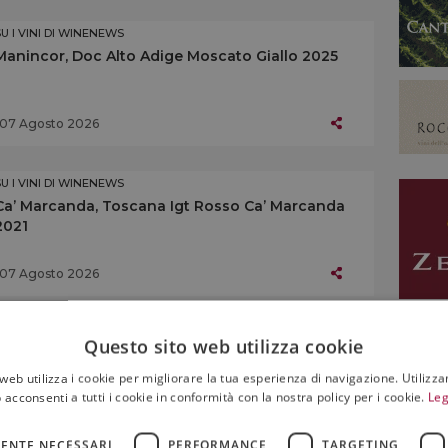
SU I VINI DI WINENEWS
Manincor, Doc Alto Adige Moscato Giallo 2025
07 Agosto 2026
SU I VINI DI WINENEWS
Ca’ Marcanda, Toscana Igt Rosso Ca’ Marcanda
2021
07 Agosto 2026
SU I VINI DI WINENEWS
Questo sito web utilizza cookie
Altemasi, Doc Trento Brut Rosé Riserva 2019
web utilizza i cookie per migliorare la tua esperienza di navigazione. Utilizza
 acconsenti a tutti i cookie in conformità con la nostra policy per i cookie.
Leg
07 Agosto 2026
ENTE NECESSARI
PERFORMANCE
TARGETING