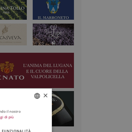
×
ndo il nostro
ITALIAN
gi di più
ENGLISH
FUNZIONALITÀ