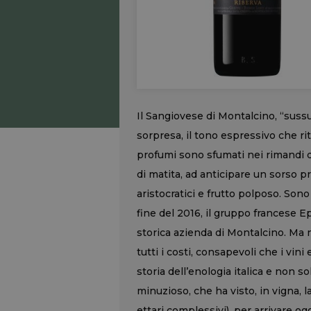
Il Sangiovese di Montalcino, “sussu
sorpresa, il tono espressivo che r
profumi sono sfumati nei rimandi di
di matita, ad anticipare un sorso p
aristocratici e frutto polposo. Son
fine del 2016, il gruppo francese E
storica azienda di Montalcino. Ma n
tutti i costi, consapevoli che i vini 
storia dell’enologia italica e non
minuzioso, che ha visto, in vigna, l
ettari complessivi), per arrivare og