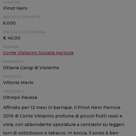
UVAGGIO:
Pinot Nero
BOTTIGLIE PRODOTTE:
6.000
PREZZO ALLO SCAFFALE:
€ 40,00
AZIENDA:
Conte Vistarino Società Agricola
PROPRIETÀ:
Ottavia Giorgi di Vistarino
ENOLOGO:
Vittorio Merlo
TERRITORIO:
Oltrepò Pavese
Affinato per 12 mesi in barrique, il Pinot Nero Pernice
2019 di Conte Vistarino profuma di piccoli frutti rossi e
viola, con abbondante speziatura a contrasto su leggeri
toni di sottobosco e tabacco. In bocca, il sorso è ben