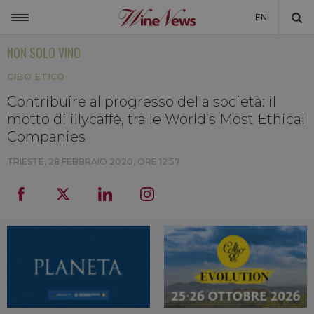
EN
NON SOLO VINO
ITALIA
CIBO ETICO
MONDO
Contribuire al progresso della società: il
NON SOLO VINO
motto di illycaffè, tra le World’s Most Ethical
NEWSLETTER
Companies
LA CANTINA DI WINENEWS
TRIESTE,
28 FEBBRAIO 2020, ORE 12:57
DICONO DI NOI
WINENEWS TV