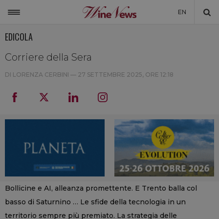
EN
EDICOLA
ITALIA
MONDO
Corriere della Sera
NON SOLO VINO
DI LORENZA CERBINI —
27 SETTEMBRE 2025, ORE 12:18
NEWSLETTER
LA CANTINA DI WINENEWS
DICONO DI NOI
WINENEWS TV
Bollicine e AI, alleanza promettente. E Trento balla col
basso di Saturnino … Le sfide della tecnologia in un
territorio sempre più premiato. La strategia delle