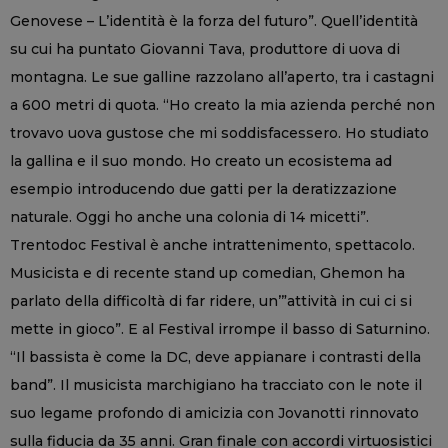
Genovese – L’identità è la forza del futuro”. Quell’identità
su cui ha puntato Giovanni Tava, produttore di uova di
montagna. Le sue galline razzolano all’aperto, tra i castagni
a 600 metri di quota. “Ho creato la mia azienda perché non
trovavo uova gustose che mi soddisfacessero. Ho studiato
la gallina e il suo mondo. Ho creato un ecosistema ad
esempio introducendo due gatti per la deratizzazione
naturale. Oggi ho anche una colonia di 14 micetti”.
Trentodoc Festival è anche intrattenimento, spettacolo.
Musicista e di recente stand up comedian, Ghemon ha
parlato della difficoltà di far ridere, un’”attività in cui ci si
mette in gioco”. E al Festival irrompe il basso di Saturnino.
“Il bassista è come la DC, deve appianare i contrasti della
band”. Il musicista marchigiano ha tracciato con le note il
suo legame profondo di amicizia con Jovanotti rinnovato
sulla fiducia da 35 anni. Gran finale con accordi virtuosistici