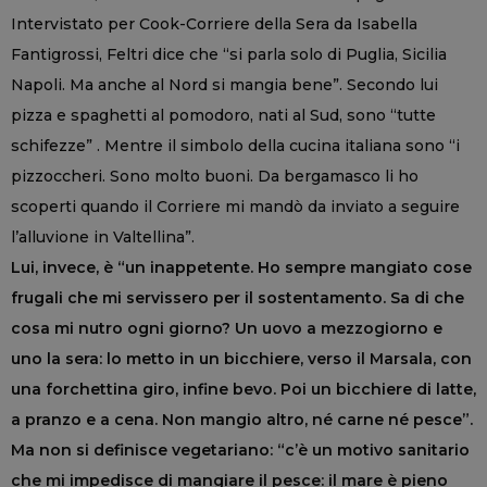
Intervistato per Cook-Corriere della Sera da Isabella
Fantigrossi, Feltri dice che “si parla solo di Puglia, Sicilia
Napoli. Ma anche al Nord si mangia bene”. Secondo lui
pizza e spaghetti al pomodoro, nati al Sud, sono “tutte
schifezze” . Mentre il simbolo della cucina italiana sono “i
pizzoccheri. Sono molto buoni. Da bergamasco li ho
scoperti quando il Corriere mi mandò da inviato a seguire
l’alluvione in Valtellina”.
Lui, invece, è “un inappetente. Ho sempre mangiato cose
frugali che mi servissero per il sostentamento. Sa di che
cosa mi nutro ogni giorno? Un uovo a mezzogiorno e
uno la sera: lo metto in un bicchiere, verso il Marsala, con
una forchettina giro, infine bevo. Poi un bicchiere di latte,
a pranzo e a cena. Non mangio altro, né carne né pesce”.
Ma non si definisce vegetariano: “c’è un motivo sanitario
che mi impedisce di mangiare il pesce: il mare è pieno