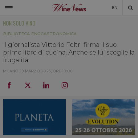
EN
NON SOLO VINO
ITALIA
BIBLIOTECA ENOGASTRONOMICA
MONDO
Il giornalista Vittorio Feltri firma il suo
NON SOLO VINO
primo libro di cucina. Anche se lui sceglie la
NEWSLETTER
frugalità
LA CANTINA DI WINENEWS
MILANO,
19 MARZO 2025, ORE 10:00
DICONO DI NOI
WINENEWS TV