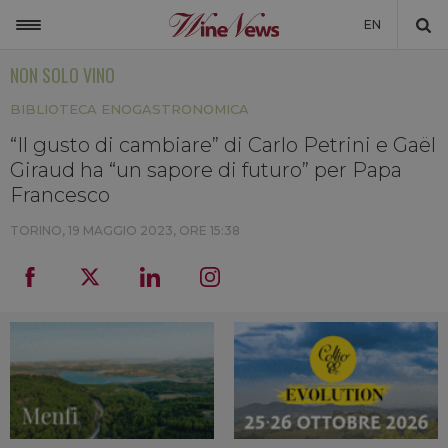
EN
NON SOLO VINO
ITALIA
BIBLIOTECA ENOGASTRONOMICA
MONDO
“Il gusto di cambiare” di Carlo Petrini e Gaël
NON SOLO VINO
Giraud ha “un sapore di futuro” per Papa
NEWSLETTER
Francesco
LA CANTINA DI WINENEWS
TORINO,
19 MAGGIO 2023, ORE 15:38
DICONO DI NOI
WINENEWS TV