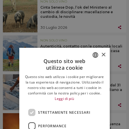
NON SOLO VINO
Cinta Senese Dop, l’ok del Ministero al
cambio di disciplinare: macellazione e
custodia, le novità
30 Luglio 2026
NON SOLO VINO
Autenticità, contatto con le comunità locali
e relax: nel 2026 crescono gli scambi casa
×
(+27%)
Questo sito web
30 Luglio 2026
utilizza cookie
ITALIAN
Questo sito web utilizza i cookie per migliorare
NON SOLO VINO
ENGLISH
la tua esperienza di navigazione. Utilizzando il
Mare Adriatico, scatta il fermo pesca dal 31
nostro sito web acconsenti a tutti i cookie in
luglio: “ma non mancherà il pesce italiano a
conformità con la nostra policy per i cookie.
tavola”
Leggi di più
30 Luglio 2026
STRETTAMENTE NECESSARI
NON SOLO VINO
Slow Food Italia, “gli incendi conseguenza
PERFORMANCE
dell’abbandono delle aree interne del