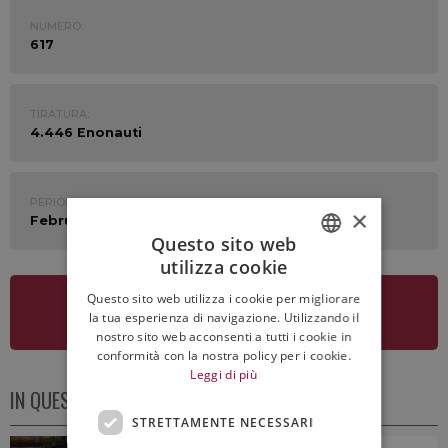
NUMERO:
617
TIRATURA:
4.446 Enonauti
PERIODO:
×
February 20th - 24th 2023
Questo sito web
utilizza cookie
ITALIAN
Questo sito web utilizza i cookie per migliorare
ENGLISH
VEDI LA NEWSLETTER
la tua esperienza di navigazione. Utilizzando il
nostro sito web acconsenti a tutti i cookie in
conformità con la nostra policy per i cookie.
Leggi di più
IN QUESTO NUMERO
STRETTAMENTE NECESSARI