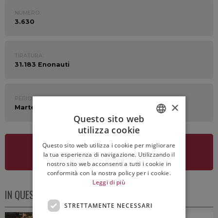
NUMERO:
3.630
TIRATURA:
31.183 Enonauti
PERIODO:
×
Martedì 14 Marzo 2023
Questo sito web
utilizza cookie
ITALIAN
Questo sito web utilizza i cookie per migliorare
ENGLISH
VEDI LA NEWSLETTER
la tua esperienza di navigazione. Utilizzando il
nostro sito web acconsenti a tutti i cookie in
conformità con la nostra policy per i cookie.
Leggi di più
IN QUESTO NUMERO
STRETTAMENTE NECESSARI