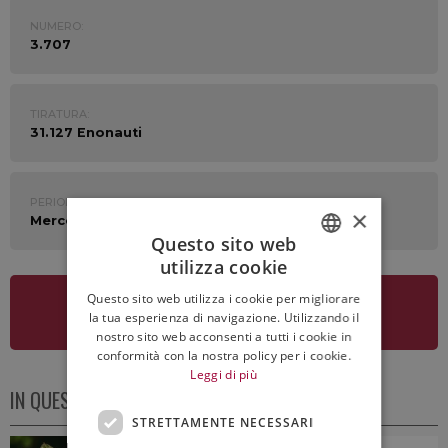
NUMERO:
3.707
TIRATURA:
31.127 Enonauti
PERIODO:
×
Mercoledì 17 Maggio
Questo sito web
utilizza cookie
ITALIAN
Questo sito web utilizza i cookie per migliorare
ENGLISH
VEDI LA NEWSLETTER
la tua esperienza di navigazione. Utilizzando il
nostro sito web acconsenti a tutti i cookie in
conformità con la nostra policy per i cookie.
Leggi di più
IN QUESTO NUMERO
STRETTAMENTE NECESSARI