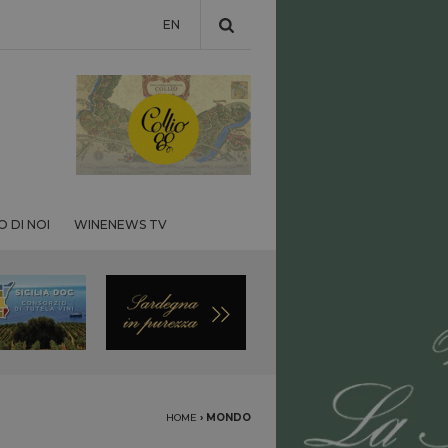
EN
 DI NOI
WINENEWS TV
HOME
›
MONDO