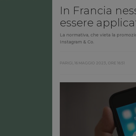
In Francia nes
essere applica
La normativa, che vieta la promozi
Instagram & Co.
PARIGI,
16 MAGGIO 2023, ORE 16:51