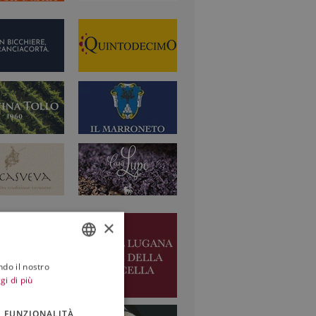
×
ndo il nostro
ITALIAN
gi di più
ENGLISH
FUNZIONALITÀ