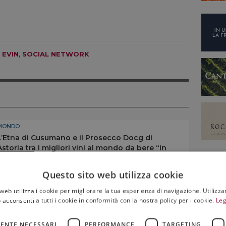
 EVIN
,
SOCIAL NETWORK
MONDO
L’Etna di Cusumano e il Prosecco Docg di
Astoria tra i migliori vini al mondo da bere “in
volo”
08 Agosto 2026
Questo sito web utilizza cookie
web utilizza i cookie per migliorare la tua esperienza di navigazione. Utilizza
 acconsenti a tutti i cookie in conformità con la nostra policy per i cookie.
Leg
MONDO
Cooperative del vino: l’Alto Adige e l’Italia ai
vertici nel mondo, secondo “Weinwirtschaft”
ENTE NECESSARI
PERFORMANCE
TARGETING