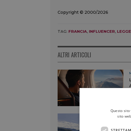
Copyright © 2000/2026
TAG:
FRANCIA
,
INFLUENCER
,
LEGGE
ALTRI ARTICOLI
Questo sito 
sito web
STRETTAM