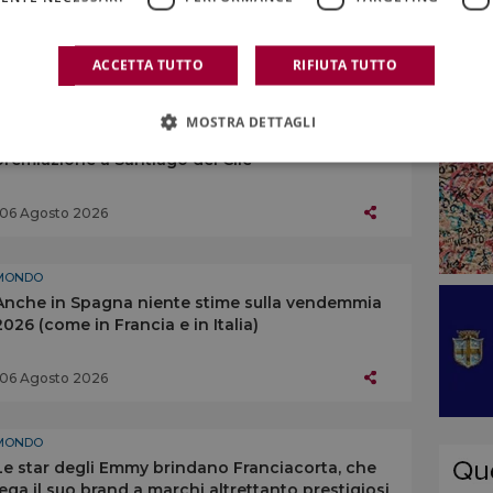
07 Agosto 2026
ACCETTA TUTTO
RIFIUTA TUTTO
MONDO
MOSTRA DETTAGLI
“The World’s 50 Best Vineyards” 2026, la
premiazione a Santiago del Cile
06 Agosto 2026
MONDO
Anche in Spagna niente stime sulla vendemmia
2026 (come in Francia e in Italia)
06 Agosto 2026
MONDO
Le star degli Emmy brindano Franciacorta, che
lega il suo brand a marchi altrettanto prestigiosi