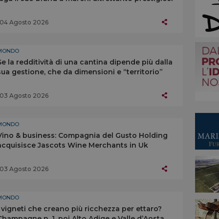
04 Agosto 2026
MONDO
Se la redditività di una cantina dipende più dalla
sua gestione, che da dimensioni e “territorio”
03 Agosto 2026
MONDO
Vino & business: Compagnia del Gusto Holding
acquisisce Jascots Wine Merchants in Uk
03 Agosto 2026
MONDO
I vigneti che creano più ricchezza per ettaro?
Champagne n. 1, poi Alto Adige e Valle d’Aosta