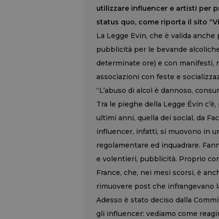
utilizzare influencer e artisti per
status quo, come riporta il sito “V
La Legge Evin, che è valida anche p
pubblicità per le bevande alcolich
determinate ore) e con manifesti,
associazioni con feste e socializza
“L’abuso di alcol è dannoso, cons
Tra le pieghe della Legge Évin c’è, 
ultimi anni, quella dei social, da 
influencer, infatti, si muovono in 
regolamentare ed inquadrare. Fan
e volentieri, pubblicità. Proprio c
France, che, nei mesi scorsi, è anc
rimuovere post che infrangevano l
Adesso è stato deciso dalla Commi
gli influencer: vediamo come reagir